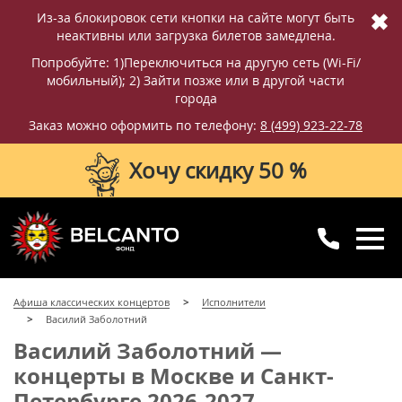
✖
Из-за блокировок сети кнопки на сайте могут быть
неактивны или загрузка билетов замедлена.
Попробуйте: 1)Переключиться на другую сеть (Wi-Fi/
мобильный); 2) Зайти позже или в другой части
города
Заказ можно оформить по телефону:
8 (499) 923-22-78
Хочу скидку 50 %
8 (499) 923-22-78
8 (800) 770-09-71
Афиша классических концертов
Исполнители
для регионов
с 10:00 до 20:00
Василий Заболотний
Василий Заболотний —
концерты в Москве и Санкт-
Петербурге 2026-2027