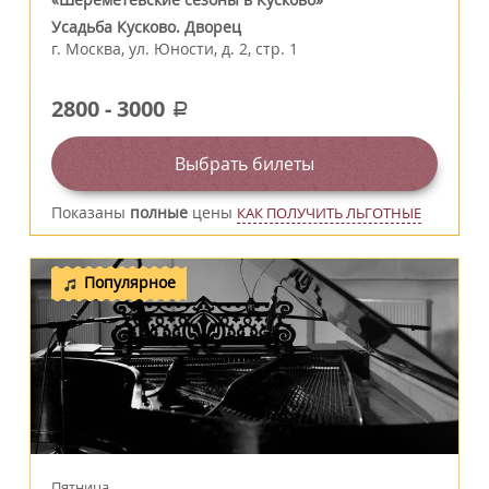
Усадьба Кусково. Дворец
г.
Москва
,
ул. Юности, д. 2, стр. 1
2800
-
3000
a
Выбрать билеты
Показаны
полные
цены
КАК ПОЛУЧИТЬ ЛЬГОТНЫЕ
Популярное
Пятница