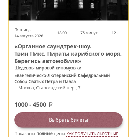
Пятница
18:00
75 минут
12+
14 августа 2026
«Органное саундтрек-шоу.
Твин Пикс, Пираты карибского моря,
Берегись автомобиля»
Шедевры мировой киномузыки
Евангелическо-Лютеранский Кафедральный
Собор Святых Петра и Павла
г.
Москва
,
Старосадский пер., 7
1000
-
4500
a
Выбрать билеты
Показаны
полные
цены
КАК ПОЛУЧИТЬ ЛЬГОТНЫЕ