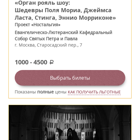
«Орган рояль шоу:
Шедевры Поля Мориа, Джеймса
Ласта, Стинга, Эннио Морриконе»
Проект «Ностальгия»
Евангелическо-Лютеранский Кафедральный
Собор Святых Петра и Павла
г.
Москва
,
Старосадский пер., 7
1000
-
4500
a
Выбрать билеты
Показаны
полные
цены
КАК ПОЛУЧИТЬ ЛЬГОТНЫЕ