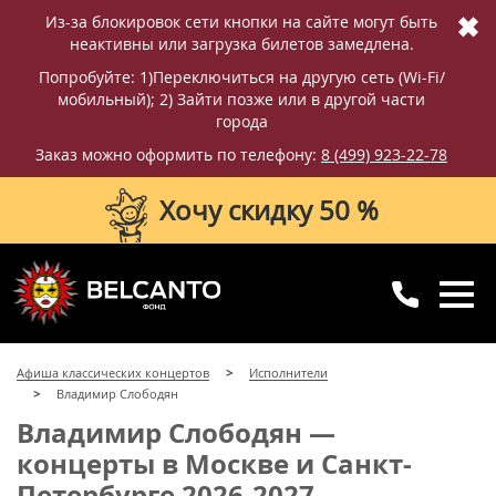
✖
Из-за блокировок сети кнопки на сайте могут быть
неактивны или загрузка билетов замедлена.
Попробуйте: 1)Переключиться на другую сеть (Wi-Fi/
мобильный); 2) Зайти позже или в другой части
города
Заказ можно оформить по телефону:
8 (499) 923-22-78
Хочу скидку 50 %
8 (499) 923-22-78
8 (800) 770-09-71
Афиша классических концертов
Исполнители
для регионов
с 10:00 до 20:00
Владимир Слободян
Владимир Слободян —
концерты в Москве и Санкт-
Петербурге 2026-2027