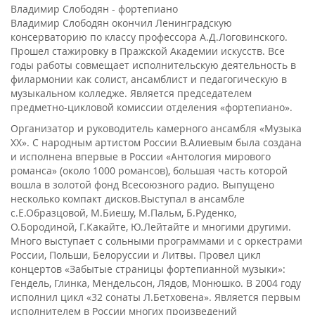
Владимир Слободян - фортепиано
Владимир Слободян окончил Ленинградскую
консерваторию по классу профессора А.Д.Логовинского.
Прошел стажировку в Пражской Академии искусств. Все
годы работы совмещает исполнительскую деятельность в
филармонии как солист, ансамблист и педагогическую в
музыкальном колледже. Является председателем
предметно-цикловой комиссии отделения «фортепиано».
Организатор и руководитель камерного ансамбля «Музыка
XX». С народным артистом России В.Алиевым была создана
и исполнена впервые в России «Антология мирового
романса» (около 1000 романсов), большая часть которой
вошла в золотой фонд Всесоюзного радио. Выпущено
несколько компакт дисков.Выступал в ансамбле
с.Е.Образцовой, М.Биешу, М.Пальм, Б.Руденко,
О.Бородиной, Г.Какайте, Ю.Лейтайте и многими другими.
Много выступает с сольными программами и с оркестрами
России, Польши, Белоруссии и Литвы. Провел цикл
концертов «Забытые страницы фортепианной музыки»:
Гендель, Глинка, Мендельсон, Лядов, Монюшко. В 2004 году
исполнил цикл «32 сонаты Л.Бетховена». Является первым
исполнителем в России многих произведений