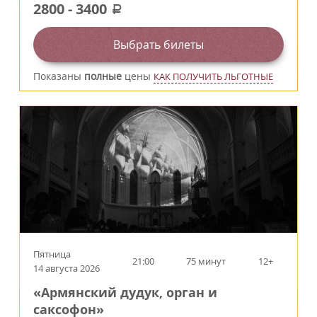
2800
-
3400
a
Выбрать билеты
Показаны
полные
цены
КАК ПОЛУЧИТЬ ЛЬГОТНЫЕ
Пятница
21:00
75 минут
12+
14 августа 2026
«Армянский дудук, орган и
саксофон»