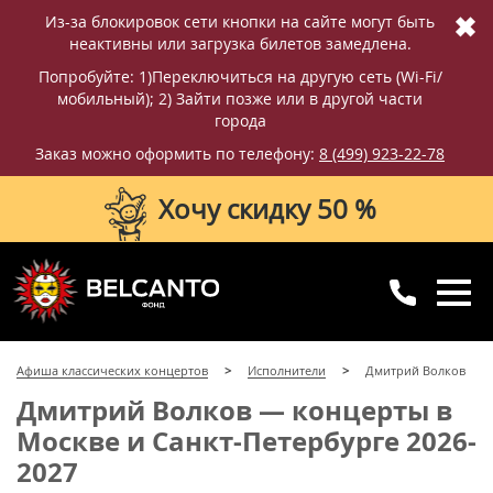
✖
Из-за блокировок сети кнопки на сайте могут быть
неактивны или загрузка билетов замедлена.
Попробуйте: 1)Переключиться на другую сеть (Wi-Fi/
мобильный); 2) Зайти позже или в другой части
города
Заказ можно оформить по телефону:
8 (499) 923-22-78
Хочу скидку 50 %
8 (499) 923-22-78
8 (800) 770-09-71
Афиша классических концертов
Исполнители
Дмитрий Волков
для регионов
с 10:00 до 20:00
Дмитрий Волков — концерты в
Москве и Санкт-Петербурге 2026-
2027