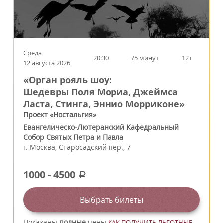
Среда
20:30
75 минут
12+
12 августа 2026
«Орган рояль шоу:
Шедевры Поля Мориа, Джеймса
Ласта, Стинга, Эннио Морриконе»
Проект «Ностальгия»
Евангелическо-Лютеранский Кафедральный
Собор Святых Петра и Павла
г.
Москва
,
Старосадский пер., 7
1000
-
4500
a
Выбрать билеты
Показаны
полные
цены
КАК ПОЛУЧИТЬ ЛЬГОТНЫЕ