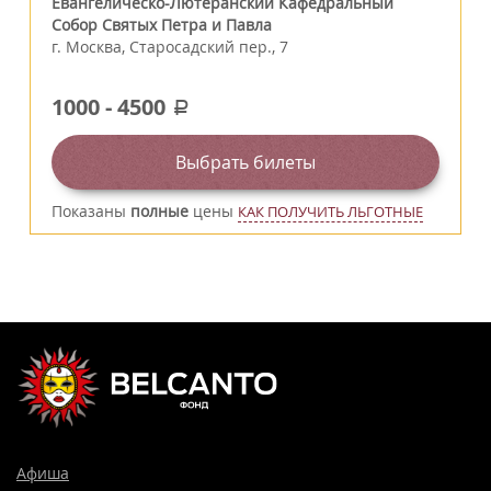
Евангелическо-Лютеранский Кафедральный
Собор Святых Петра и Павла
г.
Москва
,
Старосадский пер., 7
1000
-
4500
a
Выбрать билеты
Показаны
полные
цены
КАК ПОЛУЧИТЬ ЛЬГОТНЫЕ
Афиша