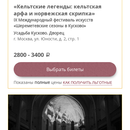
«Кельтские легенды: кельтская
арфа и норвежская скрипка»
IX Международный фестиваль искусств
«Шереметевские сезоны в Кусково»
Усадьба Кусково. Дворец
г.
Москва
,
ул. Юности, д. 2, стр. 1
2800
-
3400
a
Выбрать билеты
Показаны
полные
цены
КАК ПОЛУЧИТЬ ЛЬГОТНЫЕ