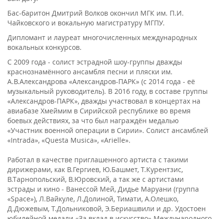
Бас-баритон Дмитрий Волков окончил МГК им. П.И.
Чайковского и вокальную магистратуру МГПУ.
Дипломант и лауреат многочисленных международных
вокальных конкурсов.
С 2009 года - солист эстрадной шоу-группы дважды
краснознамённого ансамбля песни и пляски им.
А.В.Александрова «Александров-ПАРК» (с 2014 года - её
музыкальный руководитель). В 2016 году, в составе группы
«Александров-ПАРК», дважды участвовал в концертах на
авиабазе Хмеймим в Сирийской республике во время
боевых действиях, за что был награждён медалью
«Участник военной операции в Сирии». Солист ансамблей
«Intrada», «Questa Musica», «Arielle».
Работал в качестве приглашенного артиста с такими
дирижерами, как В.Гергиев, Ю.Башмет, Т.Курентзис,
В.Тарнопольский, В.Юровский, а так же с артистами
эстрады и кино - Ванессой Мей, Дидье Маруани (группа
«Space»), Л.Вайкуле, Л.Долиной, Тимати, А.Олешко,
Д.Дюжевым, Т.Дольниковой, Э.Бериашвили и др. Удостоен
юбилейной медали «За вклад в искусство» Международного