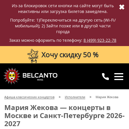
✖
Из-за блокировок сети кнопки на сайте могут быть
неактивны или загрузка билетов замедлена.
Попробуйте: 1)Переключиться на другую сеть (Wi-Fi/
мобильный); 2) Зайти позже или в другой части
города
Заказ можно оформить по телефону:
8 (499) 923-22-78
Хочу скидку 50 %
8 (499) 923-22-78
8 (800) 770-09-71
Афиша классических концертов
Исполнители
Мария Жекова
для регионов
с 10:00 до 20:00
Мария Жекова — концерты в
Москве и Санкт-Петербурге 2026-
2027