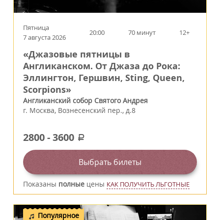
Пятница
20:00
70 минут
12+
7 августа 2026
«Джазовые пятницы в
Англиканском. От Джаза до Рока:
Эллингтон, Гершвин, Sting, Queen,
Scorpions»
Англиканский собор Святого Андрея
г.
Москва
,
Вознесенский пер., д.8
2800
-
3600
a
Выбрать билеты
Показаны
полные
цены
КАК ПОЛУЧИТЬ ЛЬГОТНЫЕ
Популярное