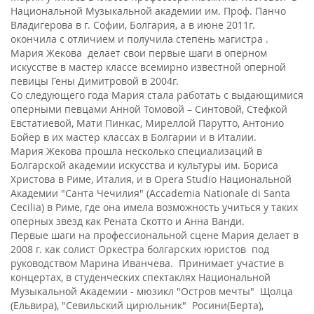
Национальной Музыкальной академии им. Проф. Панчо
Владигерова в г. Софии, Болгария, а в июне 2011г.
окончила с отличием и получила степень магистра .
Мария Жекова делает свои первые шаги в оперном
искусстве в мастер классе всемирно известной оперной
певицы Гены Димитровой в 2004г.
Со следующего года Мария стала работать с выдающимися
оперными певцами Анной Томовой – Синтовой, Стефкой
Евстатиевой, Мати Пинкас, Миреллой Парутто, Антонио
Бойер в их мастер классах в Болгарии и в Италии.
Мария Жекова прошла несколько специализаций в
Болгарской академии искусства и культуры им. Бориса
Христова в Риме, Италия, и в Opera Studio Национальной
Академии "Санта Чечилия" (Accademia Nationale di Santa
Cecilia) в Риме, где она имела возможность учиться у таких
оперных звезд как Рената Скотто и Анна Ванди.
Первые шаги на профессиональной сцене Мария делает в
2008 г. как солист Оркестра болгарских юристов под
руководством Марина Иванчева. Принимает участие в
концертах, в студенческих спектаклях Национальной
Музыкальной Академии - мюзикл "Остров мечты" Щолца
(Ельвира), "Севильский цирюльник" Росини(Берта),