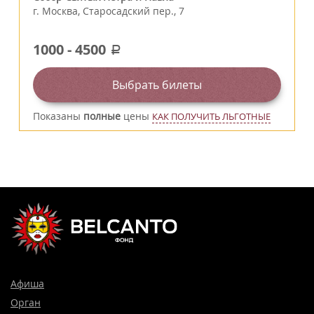
г.
Москва
,
Старосадский пер., 7
1000
-
4500
a
Выбрать билеты
Показаны
полные
цены
КАК ПОЛУЧИТЬ ЛЬГОТНЫЕ
Афиша
Орган