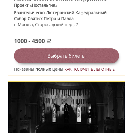
Проект «Ностальгия»
Евангелическо-Лютеранский Кафедральный
Собор Святых Петра и Павла
г.
Москва
,
Старосадский пер., 7
1000
-
4500
a
Выбрать билеты
Показаны
полные
цены
КАК ПОЛУЧИТЬ ЛЬГОТНЫЕ