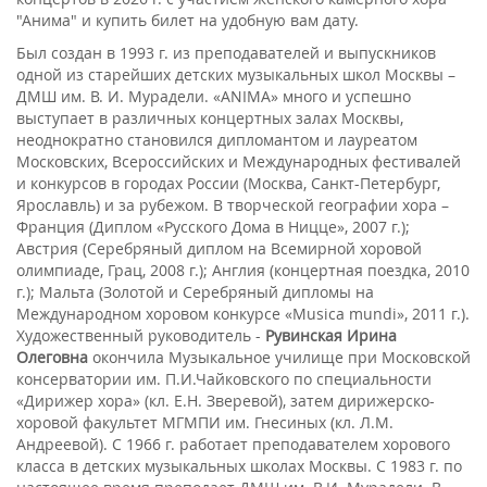
"Анима" и купить билет на удобную вам дату.
Был создан в 1993 г. из преподавателей и выпускников
одной из старейших детских музыкальных школ Москвы –
ДМШ им. В. И. Мурадели. «ANIMA» много и успешно
выступает в различных концертных залах Москвы,
неоднократно становился дипломантом и лауреатом
Московских, Всероссийских и Международных фестивалей
и конкурсов в городах России (Москва, Санкт-Петербург,
Ярославль) и за рубежом. В творческой географии хора –
Франция (Диплом «Русского Дома в Ницце», 2007 г.);
Австрия (Серебряный диплом на Всемирной хоровой
олимпиаде, Грац, 2008 г.); Англия (концертная поездка, 2010
г.); Мальта (Золотой и Серебряный дипломы на
Международном хоровом конкурсе «Musica mundi», 2011 г.).
Художественный руководитель -
Рувинская Ирина
Олеговна
окончила Музыкальное училище при Московской
консерватории им. П.И.Чайковского по специальности
«Дирижер хора» (кл. Е.Н. Зверевой), затем дирижерско-
хоровой факультет МГМПИ им. Гнесиных (кл. Л.М.
Андреевой). С 1966 г. работает преподавателем хорового
класса в детских музыкальных школах Москвы. С 1983 г. по