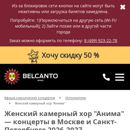
✖
Из-за блокировок сети кнопки на сайте могут быть
неактивны или загрузка билетов замедлена.
Попробуйте: 1)Переключиться на другую сеть (Wi-Fi/
мобильный); 2) Зайти позже или в другой части
города
Заказ можно оформить по телефону:
8 (499) 923-22-78
Хочу скидку 50 %
8 (499) 923-22-78
8 (800) 770-09-71
Афиша классических концертов
Исполнители
для регионов
с 10:00 до 20:00
Женский камерный хор "Анима"
Женский камерный хор "Анима"
— концерты в Москве и Санкт-
Петербурге 2026-2027