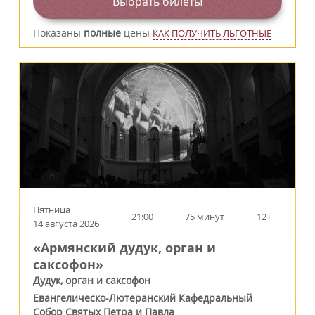
Выбрать билеты
Показаны
полные
цены
КАК ПОЛУЧИТЬ ЛЬГОТНЫЕ
Пятница
21:00
75 минут
12+
14 августа 2026
«Армянский дудук, орган и
саксофон»
Дудук, орган и саксофон
Евангелическо-Лютеранский Кафедральный
Собор Святых Петра и Павла