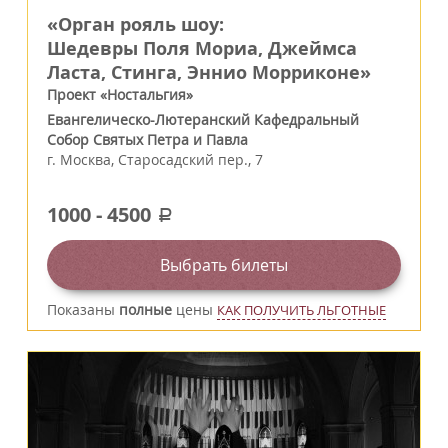
«Орган рояль шоу:
Шедевры Поля Мориа, Джеймса
Ласта, Стинга, Эннио Морриконе»
Проект «Ностальгия»
Евангелическо-Лютеранский Кафедральный
Собор Святых Петра и Павла
г.
Москва
,
Старосадский пер., 7
1000
-
4500
a
Выбрать билеты
Показаны
полные
цены
КАК ПОЛУЧИТЬ ЛЬГОТНЫЕ