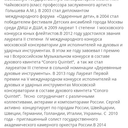
Чайковского (класс профессора заслуженного артиста
Голышева А.М.). В 2003 стал дипломантом
международного форума «Одаренные дети», в 2004 стал
победителем фестиваля Детских ансамблей города Москвы
среди ДМШ и ДШИ, в 2009 лауреат 1 степени I московского
конкурса юных флейтистов.В 2012 году удостоился звания
лауреата II степени IV международного конкурса
московской консерватории для исполнителей на духовых и
ударных инструментах. В этом же году завоевал I премию
на I Всероссийском Музыкальном конкурсе в составе
духового квинтета “Conoro Quintet”, а так же стал
лауреатом III степени в сольной номинации «Деревянные
духовые инструменты». В 2013 году Лауреат Первой
премии на V международном конкурсе исполнителей на
духовых и ударных инструментах Московской
консерватории в составе духового квинтета “Conoro
Quintet”. Тесно сотрудничает с различными
коллективами, актерами и композиторами России. Сергей
активно концертирует по городам России, Швейцарии,
Швеции, Германии, Голландии, Италии, Украины. С 2010
года - приглашенный солист государственного
академического камерного оркестра России.В 2014