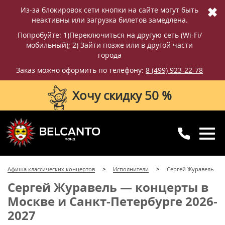
✖
Из-за блокировок сети кнопки на сайте могут быть
неактивны или загрузка билетов замедлена.
Попробуйте: 1)Переключиться на другую сеть (Wi-Fi/
мобильный); 2) Зайти позже или в другой части
города
Заказ можно оформить по телефону:
8 (499) 923-22-78
Хочу скидку 50 %
8 (499) 923-22-78
8 (800) 770-09-71
Афиша классических концертов
Исполнители
Сергей Журавель
для регионов
с 10:00 до 20:00
Сергей Журавель — концерты в
Москве и Санкт-Петербурге 2026-
2027