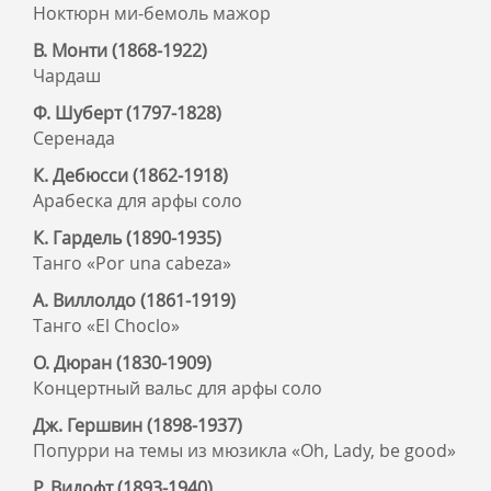
Ноктюрн ми-бемоль мажор
В. Монти (1868-1922)
Чардаш
Ф. Шуберт (1797-1828)
Серенада
К. Дебюсси (1862-1918)
Арабеска для арфы соло
К. Гардель (1890-1935)
Танго «Por una cabeza»
А. Виллолдо (1861-1919)
Танго «El Choclo»
О. Дюран (1830-1909)
Концертный вальс для арфы соло
Дж. Гершвин (1898-1937)
Попурри на темы из мюзикла «Oh, Lady, be good»
Р. Видофт (1893-1940)