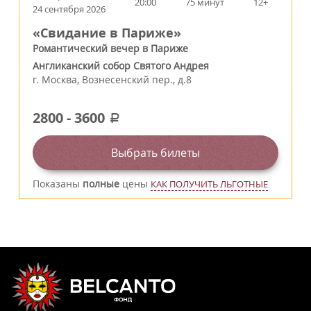
20:00
75 минут
12+
24 сентября 2026
«Свидание в Париже»
Романтический вечер в Париже
Англиканский собор Святого Андрея
г.
Москва
,
Вознесенский пер., д.8
2800
-
3600
a
Выбрать билеты
Показаны
полные
цены
КАК ПОЛУЧИТЬ ЛЬГОТНЫЕ