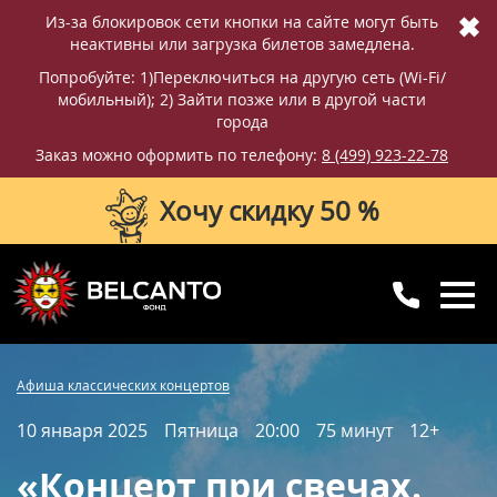
✖
Из-за блокировок сети кнопки на сайте могут быть
неактивны или загрузка билетов замедлена.
Попробуйте: 1)Переключиться на другую сеть (Wi-Fi/
мобильный); 2) Зайти позже или в другой части
города
Заказ можно оформить по телефону:
8 (499) 923-22-78
Хочу скидку 50 %
8 (499) 923-22-78
8 (800) 770-09-71
Купить билет
Фотографии
Отзывы
Афиша классических концертов
для регионов
с 10:00 до 20:00
10 января 2025
Пятница
20:00
75 минут
12+
Вопросы и ответы
Схема зала
«Концерт при свечах.