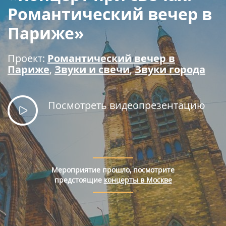
Правила покупки билетов
Романтический вечер в
Париже»
Проект:
Романтический вечер в
Париже
,
Звуки и свечи
,
Звуки города
Посмотреть видеопрезентацию
Мероприятие прошло, посмотрите
предстоящие
концерты в Москве