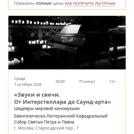
Показаны
полные
цены
КАК ПОЛУЧИТЬ ЛЬГОТНЫЕ
Среда
20:00
75 минут
12+
7 октября 2026
«Звуки и свечи.
От Интерстеллара до Саунд-арта»
Шедевры мировой киномузыки
Евангелическо-Лютеранский Кафедральный
Собор Святых Петра и Павла
г.
Москва
,
Старосадский пер., 7