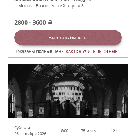
г.
Москва
,
Вознесенский пер., д.8
2800
-
3600
a
Выбрать билеты
Показаны
полные
цены
КАК ПОЛУЧИТЬ ЛЬГОТНЫЕ
Суббота
18:00
75 минут
12+
26 сентября 2026