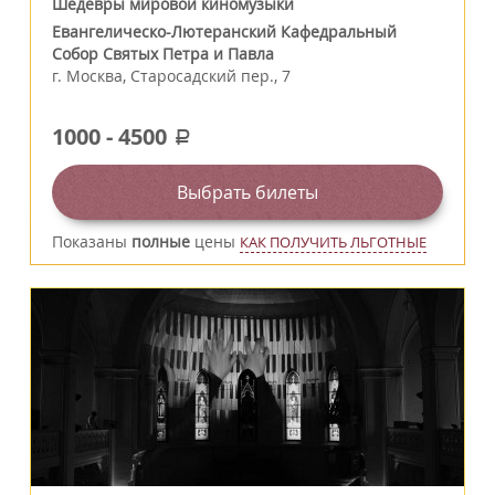
Шедевры мировой киномузыки
Евангелическо-Лютеранский Кафедральный
Собор Святых Петра и Павла
г.
Москва
,
Старосадский пер., 7
1000
-
4500
a
Выбрать билеты
Показаны
полные
цены
КАК ПОЛУЧИТЬ ЛЬГОТНЫЕ