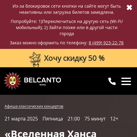
✖
Из-за блокировок сети кнопки на сайте могут быть
неактивны или загрузка билетов замедлена.
Попробуйте: 1)Переключиться на другую сеть (Wi-Fi/
мобильный); 2) Зайти позже или в другой части
города
Заказ можно оформить по телефону:
8 (499) 923-22-78
Хочу скидку 50 %
8 (499) 923-22-78
8 (800) 770-09-71
Купить билет
Фотографии
Отзывы
Афиша классических концертов
для регионов
с 10:00 до 20:00
21 марта 2025
Пятница
21:00
75 минут
12+
Вопросы и ответы
Схема зала
«Вселенная Ханса