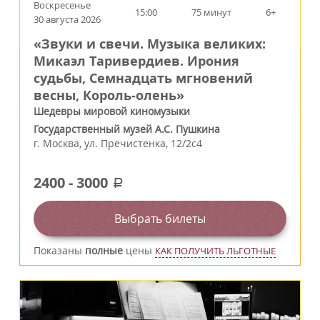
Воскресенье
15:00
75 минут
6+
30 августа 2026
«Звуки и свечи. Музыка великих:
Микаэл Таривердиев. Ирония
судьбы, Семнадцать мгновений
весны, Король‑олень»
Шедевры мировой киномузыки
Государственный музей А.С. Пушкина
г.
Москва
,
ул. Пречистенка, 12/2c4
2400
-
3000
a
Выбрать билеты
Показаны
полные
цены
КАК ПОЛУЧИТЬ ЛЬГОТНЫЕ