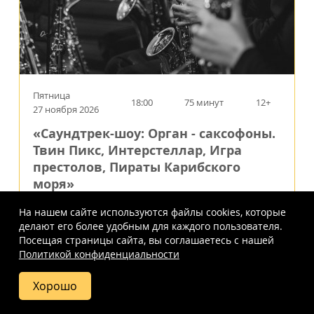
Пятница
18:00
75 минут
12+
27 ноября 2026
«Саундтрек-шоу: Орган - саксофоны.
Твин Пикс, Интерстеллар, Игра
престолов, Пираты Карибского
моря»
Шедевры мировой киномузыки
На нашем сайте используются файлы cookies, которые
Евангелическо-Лютеранский Кафедральный
делают его более удобным для каждого пользователя.
Собор Святых Петра и Павла
Посещая страницы сайта, вы соглашаетесь c нашей
г.
Москва
,
Старосадский пер., 7
Политикой конфиденциальности
1000
-
4500
Хорошо
a
Купить
Фото
Отзывы
Вопросы
Схема
билет
и ответы
зала