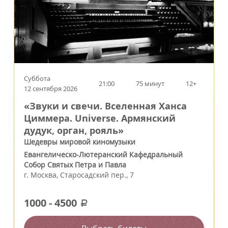
Суббота
21:00
75 минут
12+
12 сентября 2026
«Звуки и свечи. Вселенная Ханса
Циммера. Universe. Армянский
дудук, орган, рояль»
Шедевры мировой киномузыки
Евангелическо-Лютеранский Кафедральный
Собор Святых Петра и Павла
г.
Москва
,
Старосадский пер., 7
1000
-
4500
a