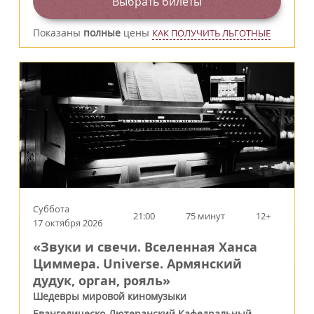
Выбрать билеты
Показаны
полные
цены
КАК ПОЛУЧИТЬ ЛЬГОТНЫЕ
Суббота
21:00
75 минут
12+
17 октября 2026
«Звуки и свечи. Вселенная Ханса
Циммера. Universe. Армянский
дудук, орган, рояль»
Шедевры мировой киномузыки
Евангелическо-Лютеранский Кафедральный