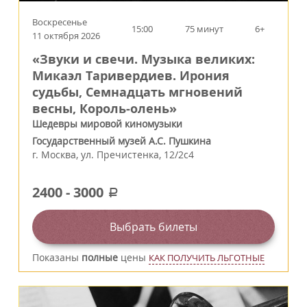
Воскресенье
15:00
75 минут
6+
11 октября 2026
«Звуки и свечи. Музыка великих:
Микаэл Таривердиев. Ирония
судьбы, Семнадцать мгновений
весны, Король‑олень»
Шедевры мировой киномузыки
Государственный музей А.С. Пушкина
г.
Москва
,
ул. Пречистенка, 12/2c4
2400
-
3000
a
Выбрать билеты
Показаны
полные
цены
КАК ПОЛУЧИТЬ ЛЬГОТНЫЕ