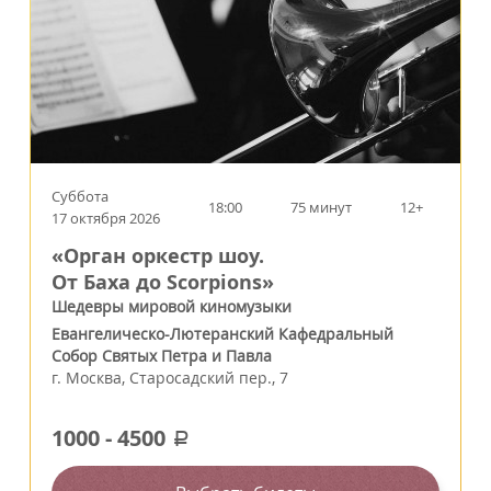
Суббота
18:00
75 минут
12+
17 октября 2026
«Орган оркестр шоу.
От Баха до Scorpions»
Шедевры мировой киномузыки
Евангелическо-Лютеранский Кафедральный
Собор Святых Петра и Павла
г.
Москва
,
Старосадский пер., 7
1000
-
4500
a