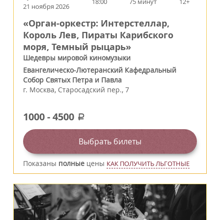
18:00
75 минут
12+
21 ноября 2026
«Орган-оркестр: Интерстеллар,
Король Лев, Пираты Карибского
моря, Темный рыцарь»
Шедевры мировой киномузыки
Евангелическо-Лютеранский Кафедральный
Собор Святых Петра и Павла
г.
Москва
,
Старосадский пер., 7
1000
-
4500
a
Выбрать билеты
Показаны
полные
цены
КАК ПОЛУЧИТЬ ЛЬГОТНЫЕ