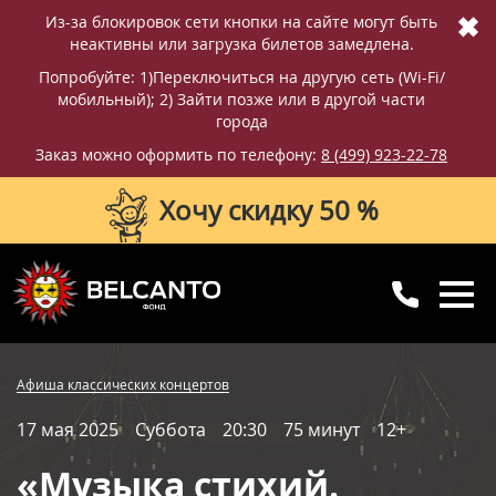
✖
Из-за блокировок сети кнопки на сайте могут быть
неактивны или загрузка билетов замедлена.
Попробуйте: 1)Переключиться на другую сеть (Wi-Fi/
мобильный); 2) Зайти позже или в другой части
города
Заказ можно оформить по телефону:
8 (499) 923-22-78
Хочу скидку 50 %
8 (499) 923-22-78
8 (800) 770-09-71
Купить билет
Фотографии
Отзывы
Афиша классических концертов
для регионов
с 10:00 до 20:00
17 мая 2025
Суббота
20:30
75 минут
12+
Вопросы и ответы
Схема зала
«Музыка стихий.