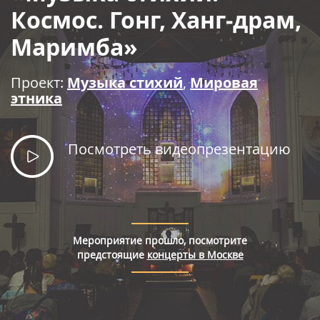
Правила покупки билетов
Космос. Гонг, Ханг‑драм,
Маримба»
Проект:
Музыка стихий
,
Мировая
этника
Посмотреть видеопрезентацию
Мероприятие прошло, посмотрите
предстоящие
концерты в Москве