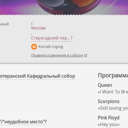
г.
ьный
Москва
,
Старосадский пер., 7
Китай-город
М
Правила поведения в соборе
Программ
-Лютеранский Кафедральный собор
Queen
«I Want To Br
Scorpions
«Still loving y
Pink Floyd
"/"неудобное место"?
«Hey you»