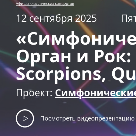
Афиша классических концертов
12 сентября 2025
Пя
«Симфоничес
Орган и Рок: 
Scorpions, Q
Проект:
Симфонические
Посмотреть видеопрезентацию