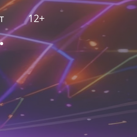
т
12+
.