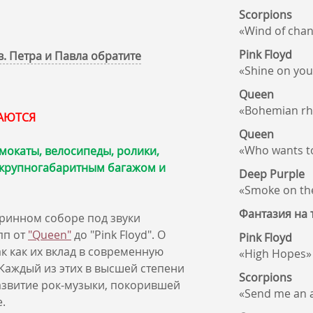
Scorpions
«Wind of cha
Pink Floyd
. Петра и Павла обратите
«Shine on yo
Queen
«Bohemian r
КАЮТСЯ
Queen
«Who wants to
мокаты, велосипеды, ролики,
, крупногабаритным багажом и
Deep Purple
«Smoke on th
Фантазия на
аринном соборе под звуки
пп от
"Queen"
до "Pink Floyd". О
Pink Floyd
к как их вклад в современную
«High Hopes»
Каждый из этих в высшей степени
Scorpions
развитие рок-музыки, покорившей
«Send me an 
е.