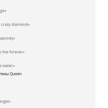
nge»
u crazy diamond»
hapsody»
 live forever»
e water»
 темы Queen
angel»