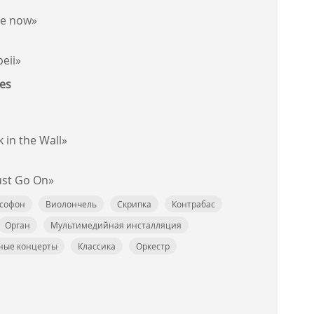
me now»
eii»
es
 in the Wall»
st Go On»
софон
Виолончель
Скрипка
Контрабас
Орган
Мультимедийная инсталляция
ные концерты
Классика
Оркестр