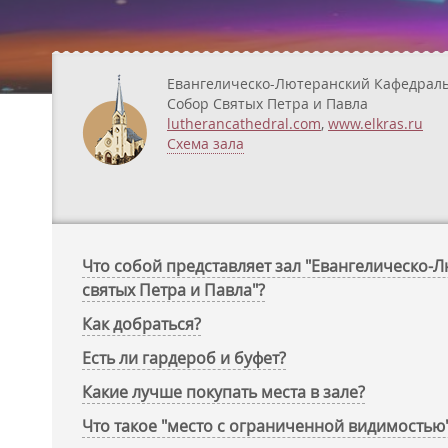
Евангелическо-Лютеранский Кафедрал
Собор Святых Петра и Павла
lutherancathedral.com
,
www.elkras.ru
Схема зала
Что собой представляет зал "Евангелическо
святых Петра и Павла"?
Как добраться?
Есть ли гардероб и буфет?
Какие лучше покупать места в зале?
Что такое "место с ограниченной видимостью