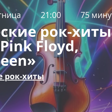
тница
21:00
75 мину
кие рок-хиты
Pink Floyd,
ueen»
 рок-хиты