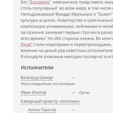
Без
"Scorpions"
невозможно представить жанр
столь популярный во всём мире, в том числе 
Неподражаемый Фредди Меркьюри и "Queen" 
культуры в целом. Новаторство и оригинально
композиции узнаваемыми, любимыми и незабы
заслуженно занимает первые строчки в разно
всех времён" по обе стороны океана. Во мно
Floyd"
стали новаторами и первопроходцами,
влияние на целый ряд известных исполнителе
В концерте знакомые мелодии прозвучат в и
Исполнители
Вальтруд Шмидт
—
Мультимедийная инсталляция
Иван Ипатов
—
Орган
Камерный оркестр «Антонио»
Антон Паисов
—