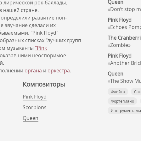
Queen
 лирической рок-баллады,
«Don’t stop 
в нашей стране.
определили развитие поп-
Pink Floyd
е звучание сделали их
«Echoes Pomp
ваемыми. "Pink Floyd"
The Cranberri
образных списках "лучших групп
«Zombie»
гом музыканты
"Pink
 оказавшими неоспоримое
Pink Floyd
й.
«Another Brick
сполнении
органа
и
оркестра
.
Queen
«The Show Mu
Композиторы
Флейта
Сак
Pink Floyd
Фортепиано
Scorpions
Инструменталь
Queen