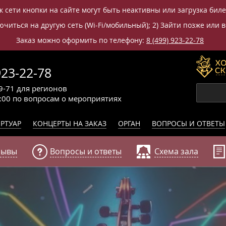
к сети кнопки на сайте могут быть неактивны или загрузка бил
читься на другую сеть (Wi-Fi/мобильный); 2) Зайти позже или в
Заказ можно оформить по телефону:
8 (499) 923-22-78
923-22-78
9-71
для регионов
0:00
по вопросам
о мероприятиях
РТУАР
КОНЦЕРТЫ НА ЗАКАЗ
ОРГАН
ВОПРОСЫ И ОТВЕТЫ
зывы
Вопросы и ответы
Схема зала