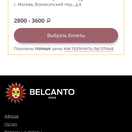
г.
Москва
,
Вознесенский пер., д.8
2800
-
3600
a
Выбрать билеты
Показаны
полные
цены
КАК ПОЛУЧИТЬ ЛЬГОТНЫЕ
Афиша
Орган
Вопросы и ответы