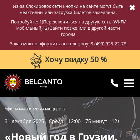
✖
Из-за блокировок сети кнопки на сайте могут быть
неактивны или загрузка билетов замедлена.
Попробуйте: 1)Переключиться на другую сеть (Wi-Fi/
мобильный); 2) Зайти позже или в другой части
города
Заказ можно оформить по телефону:
8 (499) 923-22-78
Хочу скидку 50 %
8 (499) 923-22-78
8 (800) 770-09-71
Купить билет
Фотографии
Отзывы
Афиша классических концертов
для регионов
с 10:00 до 20:00
31 декабря 2025
Среда
12:00
75 минут
12+
Вопросы и ответы
Схема зала
«Новый год в Грузии.