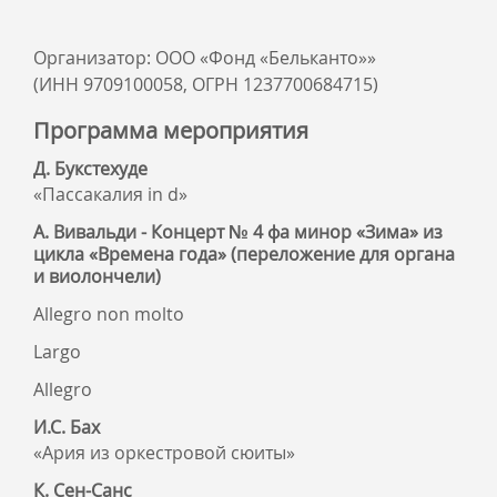
Организатор: ООО «Фонд «Бельканто»»
(ИНН 9709100058, ОГРН 1237700684715)
Программа мероприятия
Д. Букстехуде
«Пассакалия in d»
А. Вивальди - Концерт № 4 фа минор «Зима» из
цикла «Времена года» (переложение для органа
и виолончели)
Allegro non molto
Largo
Allegro
И.С. Бах
«Ария из оркестровой сюиты»
К. Сен-Санс