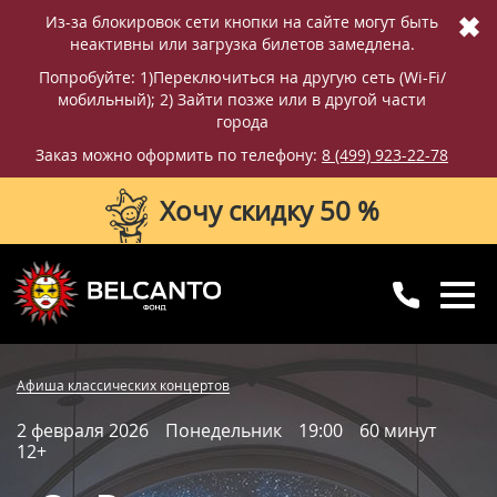
✖
Из-за блокировок сети кнопки на сайте могут быть
неактивны или загрузка билетов замедлена.
Попробуйте: 1)Переключиться на другую сеть (Wi-Fi/
мобильный); 2) Зайти позже или в другой части
города
Заказ можно оформить по телефону:
8 (499) 923-22-78
Хочу скидку 50 %
8 (499) 923-22-78
8 (800) 770-09-71
Купить билет
Фотографии
Отзывы
Афиша классических концертов
для регионов
с 10:00 до 20:00
2 февраля 2026
Понедельник
19:00
60 минут
Вопросы и ответы
Схема зала
12+