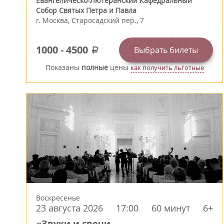
Евангелическо-Лютеранский Кафедральный
Собор Святых Петра и Павла
г.
Москва
,
Старосадский пер., 7
1000
-
4500
Выбрать билеты
a
Показаны
полные
цены
как получить льготные
Воскресенье
23 августа 2026
17:00
60 минут
6+
«Звуки и свечи.