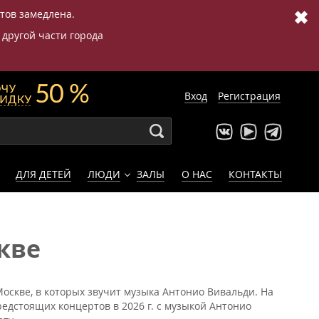
✖
етов замедлена.
 другой части города
Вход
Регистрация
ДЛЯ ДЕТЕЙ
ЛЮДИ
ЗАЛЫ
О НАС
КОНТАКТЫ
кве
оскве, в которых звучит музыка Антонио Вивальди. На
едстоящих концертов в 2026 г. с музыкой Антонио