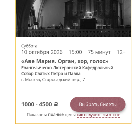
Суббота
10 октября 2026
15:00
75 минут
12+
«Аве Мария. Орган, хор, голос»
Евангелическо-Лютеранский Кафедральный
Собор Святых Петра и Павла
г.
Москва
,
Старосадский пер., 7
1000
-
4500
Выбрать билеты
a
Показаны
полные
цены
как получить льготные