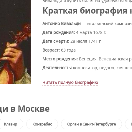
Вивальди и купить билет на удобную вам да
Краткая биография
Антонио Вивальди
— итальянский компози
Дата рождения:
4 марта 1678 г.
Дата смерти:
28 июля 1741 г.
Возраст:
63 года
Место рождения:
Венеция, Венецианская р
Деятельность:
композитор, педагог, свяще
Читать полную биографию
и в Москве
Клавир
Контрабас
Орган в Санкт-Петербурге