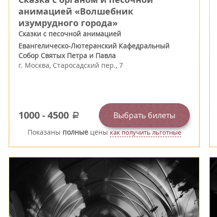
анимацией «Волшебник
изумрудного города»
Сказки с песочной анимацией
Евангелическо-Лютеранский Кафедральный
Собор Святых Петра и Павла
г.
Москва
,
Старосадский пер., 7
1000
-
4500
Выбрать билеты
a
Показаны
полные
цены
как получить льготные