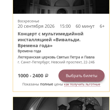
Воскресенье
20 сентября 2026
15:00
60 минут
6+
Концерт с мультимедийной
инсталляцией «Вивальди.
Времена года»
Времена года
Лютеранская церковь Святых Петра и Павла
г.
Санкт-Петербург
,
Невский проспект, 22-24Б
1000
-
2400
Выбрать билеты
a
Показаны
полные
цены
как получить льготные