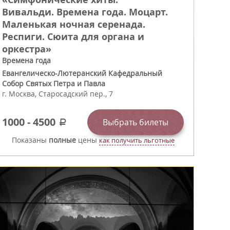
Вивальди. Времена года. Моцарт.
Маленькая ночная серенада.
Респиги. Сюита для органа и
оркестра»
Времена года
Евангелическо-Лютеранский Кафедральный
Собор Святых Петра и Павла
г.
Москва
,
Старосадский пер., 7
1000
-
4500
Выбрать билеты
a
Показаны
полные
цены
как получить льготные