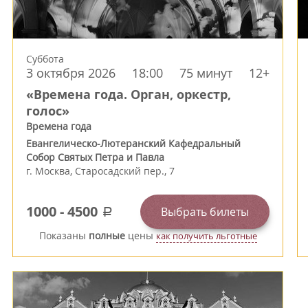
Суббота
3 октября 2026
18:00
75 минут
12+
«Времена года. Орган, оркестр,
голос»
Времена года
Евангелическо-Лютеранский Кафедральный
Собор Святых Петра и Павла
г.
Москва
,
Старосадский пер., 7
1000
-
4500
Выбрать билеты
a
Показаны
полные
цены
как получить льготные