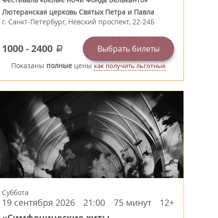
Лютеранская церковь Святых Петра и Павла
г.
Санкт-Петербург
,
Невский проспект, 22-24Б
1000
-
2400
Выбрать билеты
a
Показаны
полные
цены
как получить льготные
Суббота
19 сентября 2026
21:00
75 минут
12+
«Симфонические хиты.