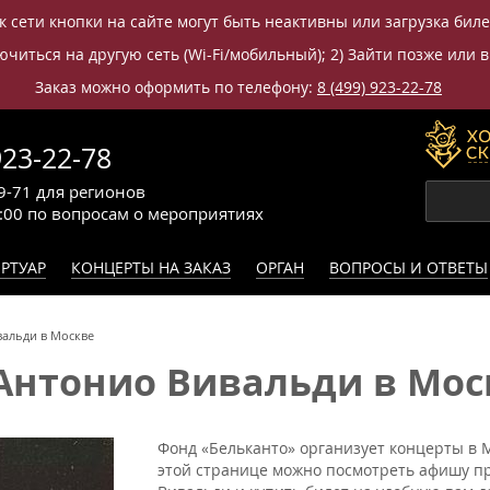
к сети кнопки на сайте могут быть неактивны или загрузка бил
читься на другую сеть (Wi-Fi/мобильный); 2) Зайти позже или в
Заказ можно оформить по телефону:
8 (499) 923-22-78
923-22-78
9-71
для регионов
0:00
по вопросам
о мероприятиях
РТУАР
КОНЦЕРТЫ НА ЗАКАЗ
ОРГАН
ВОПРОСЫ И ОТВЕТЫ
альди в Москве
Антонио Вивальди в Мос
Фонд «Бельканто» организует концерты в М
этой странице можно посмотреть афишу пр