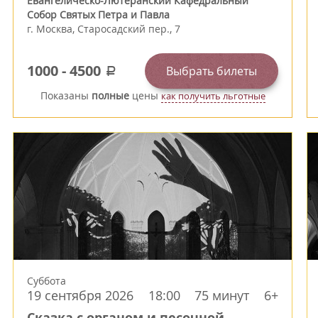
Евангелическо-Лютеранский Кафедральный
Собор Святых Петра и Павла
г.
Москва
,
Старосадский пер., 7
1000
-
4500
Выбрать билеты
a
Показаны
полные
цены
как получить льготные
Суббота
19 сентября 2026
18:00
75 минут
6+
Сказка с органом и песочной