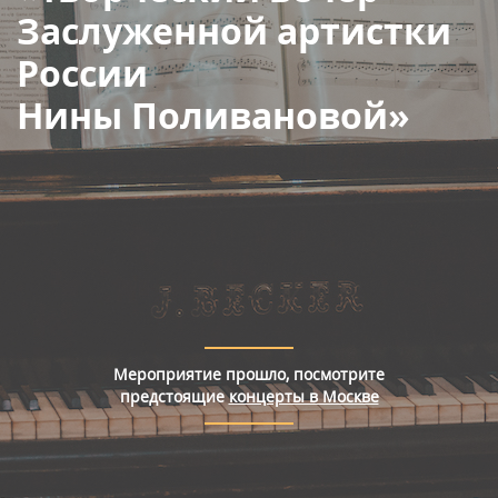
Правила покупки билетов
Заслуженной артистки
России
Нины Поливановой»
Мероприятие прошло, посмотрите
предстоящие
концерты в Москве