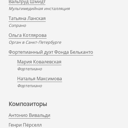
Вальтруд Шмидт
Мультимедийная инсталляция
Татьяна Ланская
Сопрано
Ольга Котлярова
Орган в Санкт-Петербурге
Фортепианный дуэт Фонда Бельканто
Мария Ковалевская
Фортепиано
Наталья Максимова
Фортепиано
Композиторы
Антонио Вивальди
Генри Пёрселл