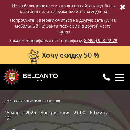
✖
Из-за блокировок сети кнопки на сайте могут быть
неактивны или загрузка билетов замедлена.
Попробуйте: 1)Переключиться на другую сеть (Wi-Fi/
мобильный); 2) Зайти позже или в другой части
города
Заказ можно оформить по телефону:
8 (499) 923-22-78
Хочу скидку 50 %
8 (499) 923-22-78
8 (800) 770-09-71
Купить билет
Фотографии
Отзывы
Афиша классических концертов
для регионов
с 10:00 до 20:00
15 марта 2026
Воскресенье
21:00
60 минут
Вопросы и ответы
Схема зала
12+