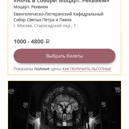
«Ночь в Соборе! Моцарт. Реквием»
Моцарт. Реквием
Евангелическо-Лютеранский Кафедральный
Собор Святых Петра и Павла
г.
Москва
,
Старосадский пер., 7
1000
-
4800
a
Выбрать билеты
Показаны
полные
цены
КАК ПОЛУЧИТЬ ЛЬГОТНЫЕ