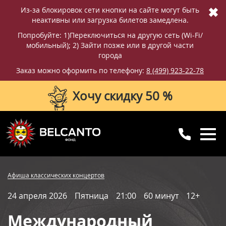
✖
Из-за блокировок сети кнопки на сайте могут быть
неактивны или загрузка билетов замедлена.
Попробуйте: 1)Переключиться на другую сеть (Wi-Fi/
мобильный); 2) Зайти позже или в другой части
города
Заказ можно оформить по телефону:
8 (499) 923-22-78
Хочу скидку 50 %
8 (499) 923-22-78
8 (800) 770-09-71
Купить билет
Фотографии
Отзывы
Афиша классических концертов
для регионов
с 10:00 до 20:00
24 апреля 2026
Пятница
21:00
60 минут
12+
Вопросы и ответы
Схема зала
Международный