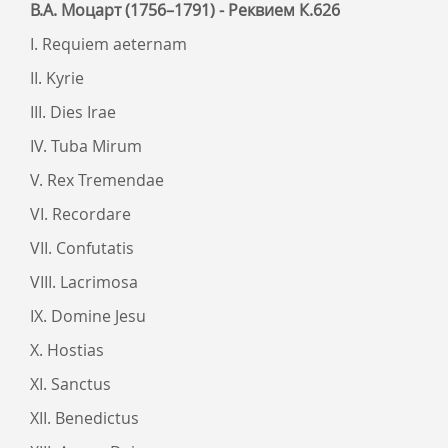
В.А. Моцарт (1756–1791) - Реквием К.626
I. Requiem aeternam
II. Kyrie
III. Dies Irae
IV. Tuba Mirum
V. Rex Tremendae
VI. Recordare
VII. Confutatis
VIII. Lacrimosa
IX. Domine Jesu
X. Hostias
XI. Sanctus
XII. Benedictus