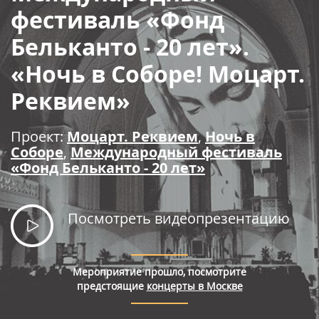
Правила покупки билетов
фестиваль «Фонд
Бельканто - 20 лет».
«Ночь в Соборе! Моцарт.
Реквием»
Проект:
Моцарт. Реквием
,
Ночь в
Соборе
,
Международный фестиваль
«Фонд Бельканто - 20 лет»
Посмотреть видеопрезентацию
Мероприятие прошло, посмотрите
предстоящие
концерты в Москве