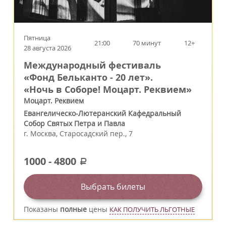
соблюдалась.
Эйблер по наброскам и точным указаниям.
Исполнители:
Хор, солисты soprano, alto, tenore, basso,
оркестр.
Пятница
21:00
70 минут
12+
28 августа 2026
Международный фестиваль
«Фонд Бельканто - 20 лет».
«Ночь в Соборе! Моцарт. Реквием»
Моцарт. Реквием
Евангелическо-Лютеранский Кафедральный
Собор Святых Петра и Павла
г.
Москва
,
Старосадский пер., 7
1000
-
4800
a
Выбрать билеты
Показаны
полные
цены
КАК ПОЛУЧИТЬ ЛЬГОТНЫЕ