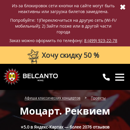
✖
Из-за блокировок сети кнопки на сайте могут быть
неактивны или загрузка билетов замедлена.
Попробуйте: 1)Переключиться на другую сеть (Wi-Fi/
мобильный); 2) Зайти позже или в другой части
города
Заказ можно оформить по телефону:
8 (499) 923-22-78
Хочу скидку 50 %
8 (499) 923-22-78
8 (800) 770-09-71
Афиша классических концертов
Проекты
для регионов
с 10:00 до 20:00
Моцарт. Реквием
⭐5.0 в Яндекс-Картах — более
2076 отзывов