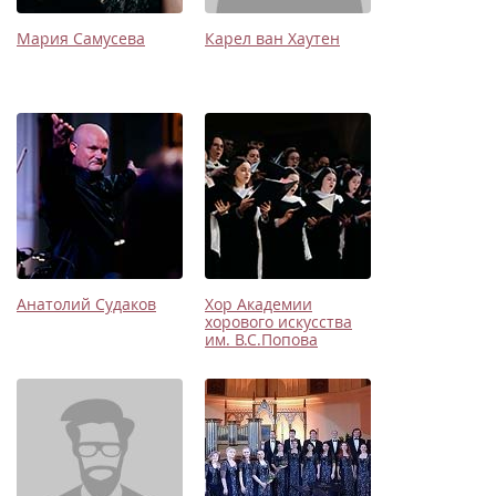
Мария Самусева
Карел ван Хаутен
Анатолий Судаков
Хор Академии
хорового искусства
им. В.С.Попова