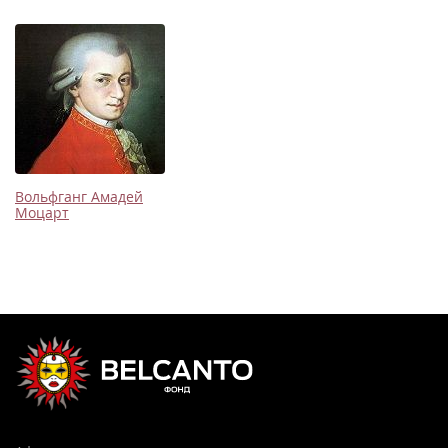
Вольфганг Амадей
Моцарт