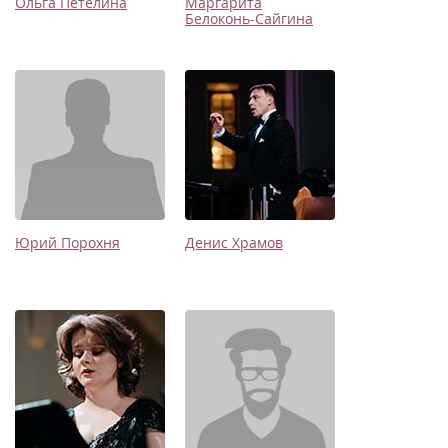
Ольга Петелина
Маргарита
Белоконь-Сайгина
Юрий Порохня
Денис Храмов