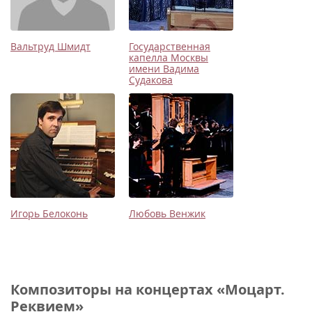
Вальтруд Шмидт
Государственная
капелла Москвы
имени Вадима
Судакова
Игорь Белоконь
Любовь Венжик
Композиторы на концертах «Моцарт.
Реквием»