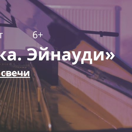
т
6+
ка. Эйнауди»
 свечи