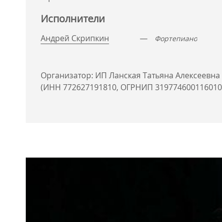
Исполнители
Андрей Скрипкин
—
Фортепиано
Организатор: ИП Ланская Татьяна Алексеевна
(ИНН 772627191810, ОГРНИП 319774600116010