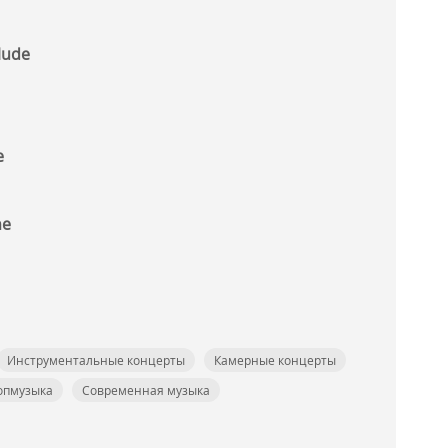
lude
e
he
Инструментальные концерты
Камерные концерты
опмузыка
Современная музыка