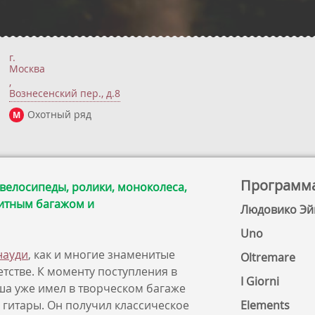
г.
Москва
,
Вознесенский пер., д.8
Охотный ряд
М
Программ
 велосипеды, ролики, моноколеса,
ритным багажом и
Людовико Эйн
Uno
науди
, как и многие знаменитые
Oltremare
тстве. К моменту поступления в
I Giorni
а уже имел в творческом багаже
 гитары. Он получил классическое
Elements