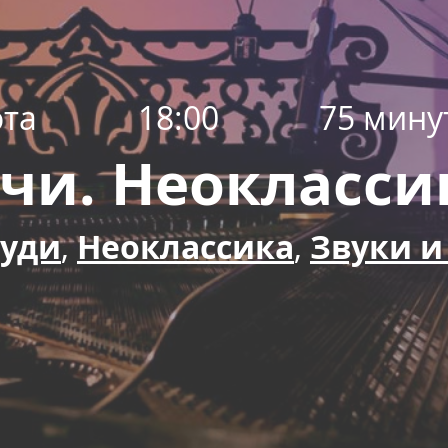
ота
18:00
75 мину
ечи. Неокласси
уди
,
Неоклассика
,
Звуки и