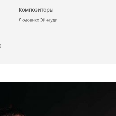
Композиторы
Людовико Эйнауди
)