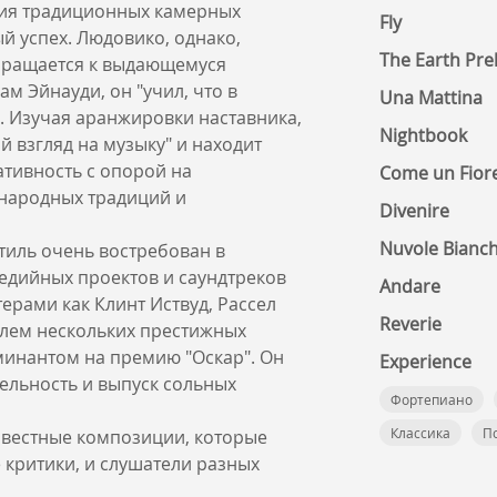
ния традиционных камерных
Fly
й успех. Людовико, однако,
The Earth Pre
обращается к выдающемуся
м Эйнауди, он "учил, что в
Una Mattina
. Изучая аранжировки наставника,
Nightbook
 взгляд на музыку" и находит
ативность с опорой на
Come un Fior
 народных традиций и
Divenire
Nuvole Bianc
тиль очень востребован в
медийных проектов и саундтреков
Andare
ерами как Клинт Иствуд, Рассел
Reverie
елем нескольких престижных
инантом на премию "Оскар". Он
Experience
ельность и выпуск сольных
Фортепиано
Классика
П
звестные композиции, которые
 критики, и слушатели разных