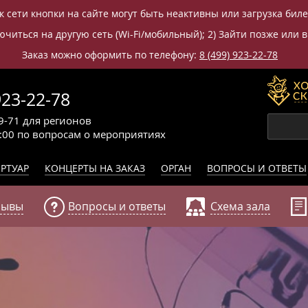
к сети кнопки на сайте могут быть неактивны или загрузка бил
читься на другую сеть (Wi-Fi/мобильный); 2) Зайти позже или в
Заказ можно оформить по телефону:
8 (499) 923-22-78
923-22-78
9-71
для регионов
0:00
по вопросам
о мероприятиях
РТУАР
КОНЦЕРТЫ НА ЗАКАЗ
ОРГАН
ВОПРОСЫ И ОТВЕТЫ
зывы
Вопросы и ответы
Схема зала