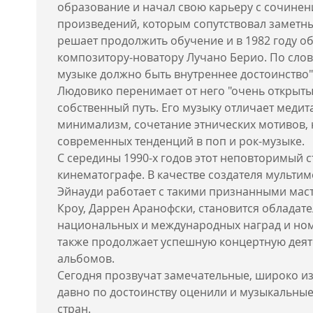
образование и начал свою карьеру с сочине
произведений, которым сопутствовал заметны
решает продолжить обучение и в 1982 году 
композитору-новатору Лучано Берио. По слова
музыке должно быть внутреннее достоинство"
Людовико перенимает от него "очень открытый
собственный путь. Его музыку отличает медит
минимализм, сочетание этнических мотивов,
современных тенденций в поп и рок-музыке.
С середины 1990-х годов этот неповторимый с
кинематографе. В качестве создателя мульти
Эйнауди работает с такими признанными маст
Кроу, Даррен Аранофски, становится обладат
национальных и международных наград и ном
также продолжает успешную концертную деят
альбомов.
Сегодня прозвучат замечательные, широко и
давно по достоинству оценили и музыкальные
стран.