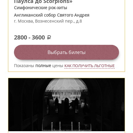
Паулса до Scorpions»
Симфонические рок-хиты
Англиканский собор Святого Андрея
г.
Москва
,
Вознесенский пер., д.8
2800
-
3600
a
Выбрать билеты
Показаны
полные
цены
КАК ПОЛУЧИТЬ ЛЬГОТНЫЕ