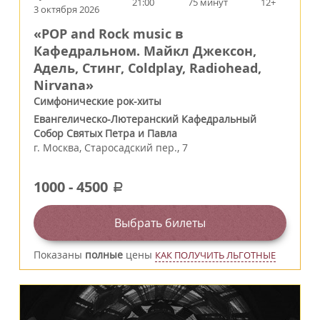
21:00
75 минут
12+
3 октября 2026
«POP and Rock music в
Кафедральном. Майкл Джексон,
Адель, Стинг, Coldplay, Radiohead,
Nirvana»
Симфонические рок-хиты
Евангелическо-Лютеранский Кафедральный
Собор Святых Петра и Павла
г.
Москва
,
Старосадский пер., 7
1000
-
4500
a
Выбрать билеты
Показаны
полные
цены
КАК ПОЛУЧИТЬ ЛЬГОТНЫЕ