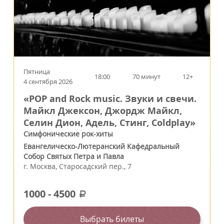
Пятница
18:00
70 минут
12+
4 сентября 2026
«POP and Rock music. Звуки и свечи.
Майкл Джексон, Джордж Майкл,
Селин Дион, Адель, Стинг, Coldplay»
Симфонические рок-хиты
Евангелическо-Лютеранский Кафедральный
Собор Святых Петра и Павла
г.
Москва
,
Старосадский пер., 7
1000
-
4500
a
Выбрать билеты