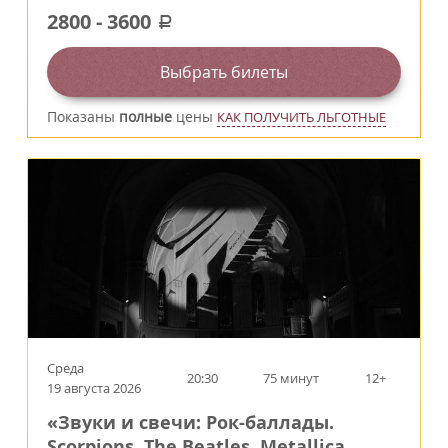
2800
-
3600
a
Выбрать билеты
Показаны
полные
цены
КАК ПОЛУЧИТЬ ЛЬГОТНЫЕ
Среда
20:30
75 минут
12+
19 августа 2026
«Звуки и свечи: Рок-баллады.
Scorpions, The Beatles, Metallica,