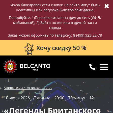
✖
Из-за блокировок сети кнопки на сайте могут быть
неактивны или загрузка билетов замедлена.
Попробуйте: 1)Переключиться на другую сеть (Wi-Fi/
мобильный); 2) Зайти позже или в другой части
города
Заказ можно оформить по телефону:
8 (499) 923-22-78
Хочу скидку 50 %
8 (499) 923-22-78
8 (800) 770-09-71
Купить билет
Фотографии
Отзывы
Афиша классических концертов
для регионов
с 10:00 до 20:00
10 июля 2026
Пятница
20:00
75 минут
12+
Вопросы и ответы
Схема зала
«Легенды Британского