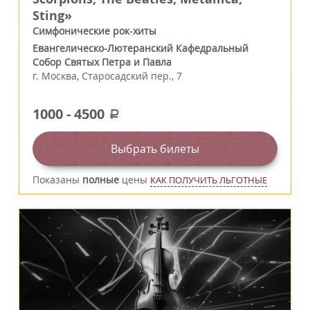
Sting»
Симфонические рок-хиты
Евангелическо-Лютеранский Кафедральный
Собор Святых Петра и Павла
г.
Москва
,
Старосадский пер., 7
1000
-
4500
a
Выбрать билеты
Показаны
полные
цены
КАК ПОЛУЧИТЬ ЛЬГОТНЫЕ