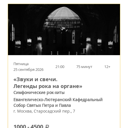
Пятница
21:00
75 минут
12+
25 сентября 2026
«Звуки и свечи.
Легенды рока на органе»
Симфонические рок-хиты
Евангелическо-Лютеранский Кафедральный
Собор Святых Петра и Павла
г.
Москва
,
Старосадский пер., 7
1000
-
4500
a