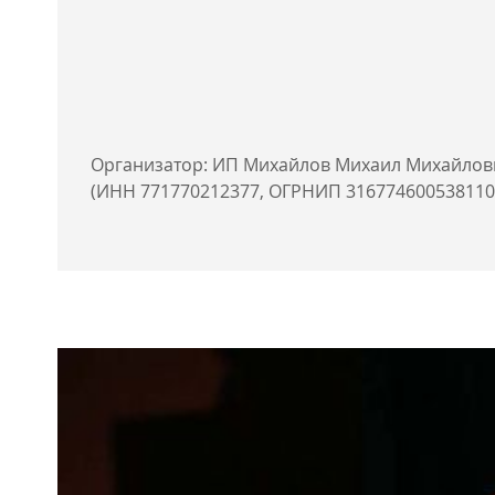
Организатор: ИП Михайлов Михаил Михайлов
(ИНН 771770212377, ОГРНИП 316774600538110