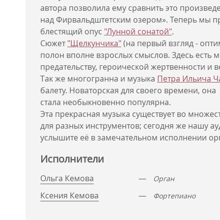
автора позволила ему сравнить это произвед
над Фирвальдштетским озером». Теперь мы п
блестящий опус
"Лунной сонатой"
.
Сюжет
"Щелкунчика"
(на первый взгляд - опти
полон вполне взрослых смыслов. Здесь есть м
предательству, героической жертвенности и
Так же многогранна и музыка
Петра Ильича Ч
балету. Новаторская для своего времени, она 
стала необыкновенно популярна.
Эта прекрасная музыка существует во множе
для разных инструментов; сегодня же нашу а
услышите её в замечательном исполнении ор
Исполнители
Ольга Кемова
—
Орган
Ксения Кемова
—
Фортепиано