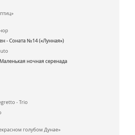
 птиц»
инор
ен - Соната №14 («Лунная»)
nuto
- Маленькая ночная серенада
gretto - Trio
o
екрасном голубом Дунае»