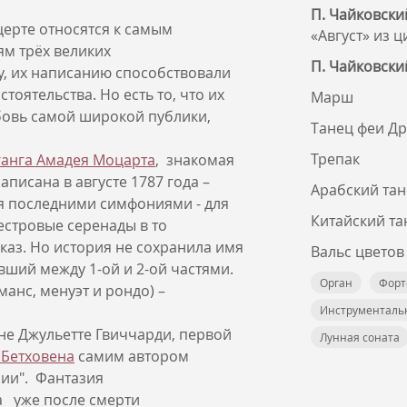
П. Чайковски
церте относятся к самым
«Август» из ц
м трёх великих
П. Чайковски
у, их написанию способствовали
оятельства. Но есть то, что их
Марш
юбовь самой широкой публики,
Танец феи Д
Трепак
анга Амадея Моцарта
, знакомая
писана в августе 1787 года –
Арабский та
я последними симфониями - для
Китайский та
естровые серенады в то
аз. Но история не сохранила имя
Вальс цветов
авший между 1-ой и 2-ой частями.
Орган
Форт
манс, менуэт и рондо) –
Инструменталь
не Джульетте Гвиччарди, первой
Лунная соната
 Бетховена
самим автором
зии". Фантазия
а уже после смерти