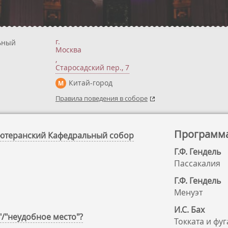
г.
ьный
Москва
,
Старосадский пер., 7
Китай-город
М
Правила поведения в соборе
Программ
-Лютеранский Кафедральный собор
Г.Ф. Гендель
Пассакалия
Г.Ф. Гендель
Менуэт
И.С. Бах
"/"неудобное место"?
Токката и фу