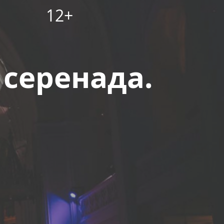
12+
 серенада.