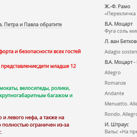
Ж.-Ф. Рамо
«Перекличка
В.А. Моцарт
. Петра и Павла обратите
Фуга соль м
Л. ван Бетхов
орта и безопасности всех гостей
Adagio soste
В.А. Моцарт 
а представление;дети младше 12
Allegro
Romanze
мокаты, велосипеды, ролики,
Andante
, крупногабаритным багажом и
Menuetto. Alle
Rondo. Allegr
и левого нефа, а также на
И. Штраус
 полностью ограничен из‑за
Вальс «На пр
.