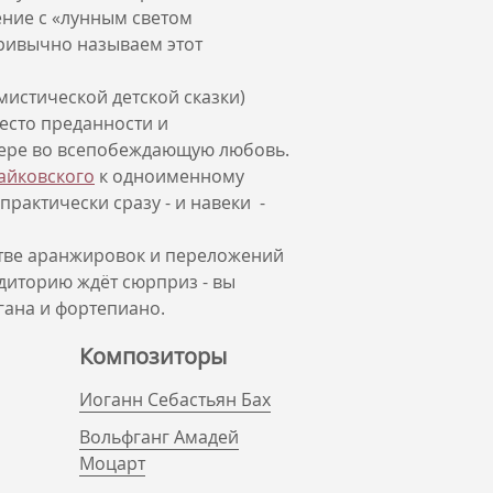
ение с «лунным светом
ривычно называем этот
мистической детской сказки)
есто преданности и
 вере во всепобеждающую любовь.
айковского
к одноименному
практически сразу - и навеки -
стве аранжировок и переложений
удиторию ждёт сюрприз - вы
гана и фортепиано.
Композиторы
Иоганн Себастьян Бах
Вольфганг Амадей
Моцарт