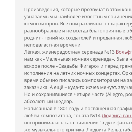
Произведения, которые прозвучат в этом кон
узнаваемым и наиболее известным сочинения
композиторов. Все они различны по характер
разнообразные и не всегда благоприятные обст
роднит - гений их создателей и преданная л
неподвластная времени.
Лёгкая, жизнерадостная серенада №13
Вольфг
нам как «Маленькая ночная серенада», была на
вскоре после «Свадьбы Фигаро» и перед трем
исполнения на летних ночных концертах. Орк
время обычно писались композиторами на зак
заказчика. А ещё – куда-то исчез менуэт, звуч
Но и сохранившиеся четыре части (Allegro, ро
абсолютный шедевр.
Написанная в 1801 году и посвященная графи
любви композитора, соната №14
Людвига ван
воспринималась как сочинение "в духе фанта
же музыкального критика Людвига Рельштаб