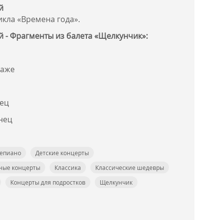
й
икла «Времена года».
й - Фрагменты из балета «Щелкунчик»:
раже
нец
нец
епиано
Детские концерты
ные концерты
Классика
Классические шедевры
Концерты для подростков
Щелкунчик