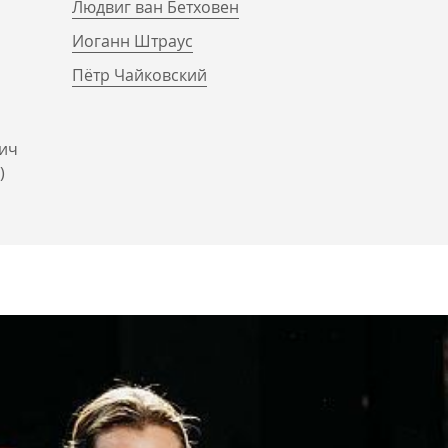
Людвиг ван Бетховен
Иоганн Штраус
Пётр Чайковский
ич
)