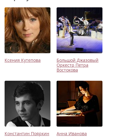
Ксения Кутепова
Большой Джазовый
Оркестр Петра
Востокова
Константин Пояркин
Анна Иванова