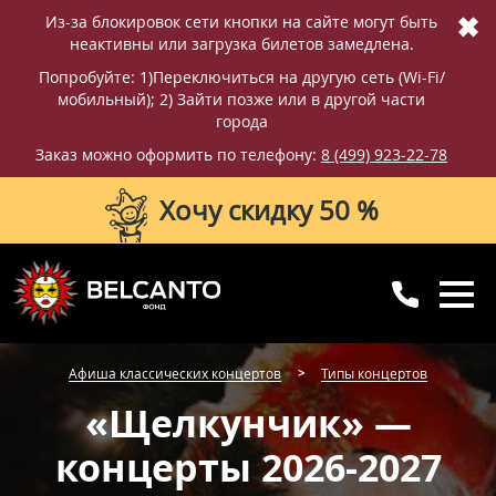
✖
Из-за блокировок сети кнопки на сайте могут быть
неактивны или загрузка билетов замедлена.
Попробуйте: 1)Переключиться на другую сеть (Wi-Fi/
мобильный); 2) Зайти позже или в другой части
города
Заказ можно оформить по телефону:
8 (499) 923-22-78
Хочу скидку 50 %
8 (499) 923-22-78
8 (800) 770-09-71
Афиша классических концертов
Типы концертов
для регионов
с 10:00 до 20:00
«Щелкунчик» —
концерты 2026-2027