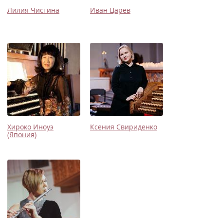
Лилия Чистина
Иван Царев
Хироко Иноуэ
Ксения Свириденко
(Япония)