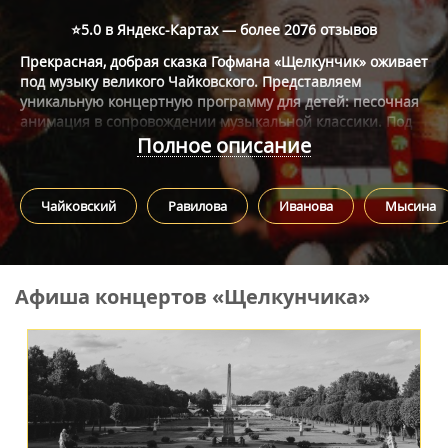
⭐5.0 в Яндекс-Картах — более
2076 отзывов
Прекрасная, добрая сказка Гофмана «Щелкунчик» оживает
под музыку великого Чайковского. Представляем
уникальную концертную программу для детей: песочная
анимация в сопровождении музыкальной классики. Под
новый год подготовлено много концертов сказки
Полное описание
«Щелкунчик» и уже составлена афиша. Здесь вы можете
предварительно заказать и купить билеты на
замечательные песочные шоу. Сценарий сказки —
Чайковский
Равилова
Иванова
Мысина
неизменен, дети увидят именно классический сюжет без
современных ремейков, песочная анимация способна
творить чудеса. Это будет действительно новогодняя
сказка.
Афиша концертов «Щелкунчика»