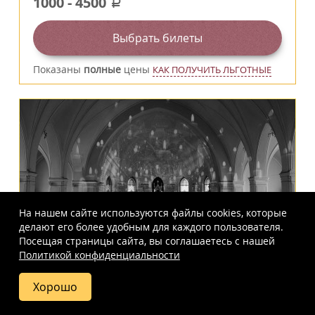
1000
-
4500
a
Выбрать билеты
Показаны
полные
цены
КАК ПОЛУЧИТЬ ЛЬГОТНЫЕ
На нашем сайте используются файлы cookies, которые
делают его более удобным для каждого пользователя.
Посещая страницы сайта, вы соглашаетесь c нашей
Суббота
15:00
75 минут
12+
Политикой конфиденциальности
21 ноября 2026
«Звуки и свечи.
Хорошо
Купить
Фото
Отзывы
Вопросы
Схема
Капелла мальчиков и орган»
билет
и ответы
зала