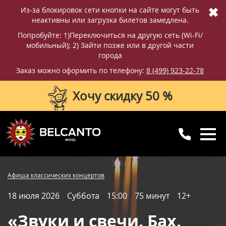
✖
Из-за блокировок сети кнопки на сайте могут быть
неактивны или загрузка билетов замедлена.
Попробуйте: 1)Переключиться на другую сеть (Wi-Fi/
мобильный); 2) Зайти позже или в другой части
города
Заказ можно оформить по телефону:
8 (499) 923-22-78
Хочу скидку 50 %
8 (499) 923-22-78
8 (800) 770-09-71
Купить билет
Фотографии
Отзывы
Афиша классических концертов
для регионов
с 10:00 до 20:00
18 июля 2026
Суббота
15:00
75 минут
12+
Вопросы и ответы
Схема зала
«Звуки и свечи. Бах.