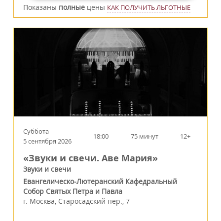
Показаны
полные
цены
КАК ПОЛУЧИТЬ ЛЬГОТНЫЕ
Суббота
18:00
75 минут
12+
5 сентября 2026
«Звуки и свечи. Аве Мария»
Звуки и свечи
Евангелическо-Лютеранский Кафедральный
Собор Святых Петра и Павла
г.
Москва
,
Старосадский пер., 7