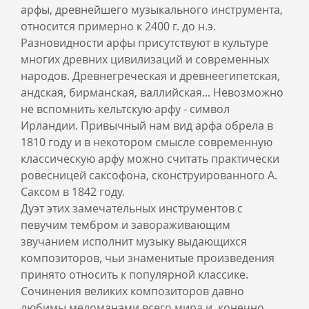
арфы, древнейшего музыкального инструмента,
относится примерно к 2400 г. до н.э.
Разновидности арфы присутствуют в культуре
многих древних цивилизаций и современных
народов. Древнегреческая и древнеегипетская,
андская, бирманская, валлийская... Невозможно
не вспомнить кельтскую арфу - символ
Ирландии. Привычный нам вид арфа обрела в
1810 году и в некотором смысле современную
классическую арфу можно считать практически
ровесницей саксофона, сконструированного А.
Саксом в 1842 году.
Дуэт этих замечательных инструментов с
певучим тембром и завораживающим
звучанием исполнит музыку выдающихся
композиторов, чьи знаменитые произведения
принято относить к популярной классике.
Сочинения великих композиторов давно
любимы меломанами всего мира и, конечно,