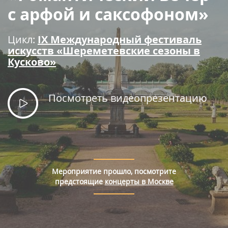
Правила покупки билетов
с арфой и саксофоном»
Цикл:
IX Международный фестиваль
искусств «Шереметевские сезоны в
Кусково»
Посмотреть видеопрезентацию
Мероприятие прошло, посмотрите
предстоящие
концерты в Москве