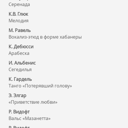
Серенада
К.В. Глюк
Мелодия
М. Равель
Вокализ-этюд в форме хабанеры
К. Дебюсси
Арабеска
И. Альбенис
Сегедилья
К. Гардель
Танго «Потерявший голову»
Э. Элгар
«Приветствие любви»
Р. Видофт
Вальс «Мазанетта»