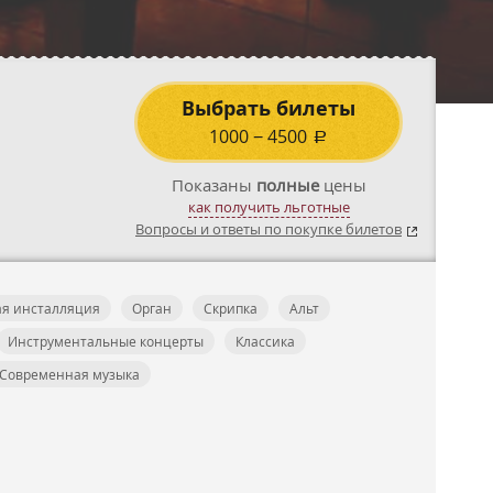
Выбрать билеты
1000
−
4500
a
Показаны
полные
цены
как получить льготные
Вопросы и ответы по покупке билетов
я инсталляция
Орган
Скрипка
Альт
Инструментальные концерты
Классика
Современная музыка