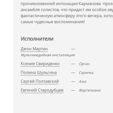
проникновенной интонации Карманова проз
ансамбля солистов, что придаст им особое зв
фантастическую атмосферу этого вечера, кот
самые чудесные воспоминания!
Исполнители
Джон Мартин
—
Мультимедийная инсталляция
Ксения Свириденко
—
Орган
Полина Шульгина
—
Скрипка
Сергей Полтавский
—
Альт
Евгений Стародубцев
—
Фортепиано