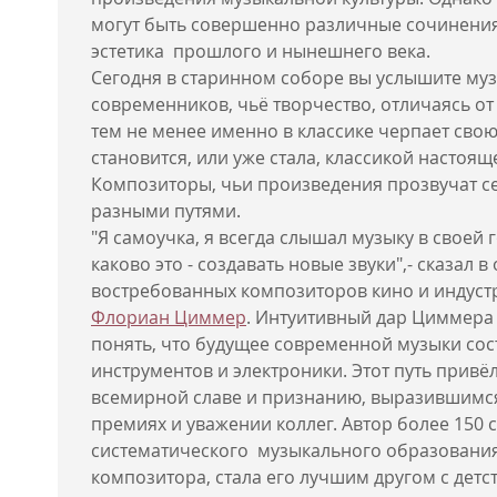
могут быть совершенно различные сочинения,
эстетика прошлого и нынешнего века.
Сегодня в старинном соборе вы услышите му
современников, чьё творчество, отличаясь от
тем не менее именно в классике черпает сво
становится, или уже стала, классикой настоящ
Композиторы, чьи произведения прозвучат се
разными путями.
"Я самоучка, я всегда слышал музыку в своей 
каково это - создавать новые звуки",- сказал 
востребованных композиторов кино и индус
Флориан Циммер
. Интуитивный дар Циммера 
понять, что будущее современной музыки сос
инструментов и электроники. Этот путь привё
всемирной славе и признанию, выразившимся
премиях и уважении коллег. Автор более 150 
систематического музыкального образования
композитора, стала его лучшим другом с детст