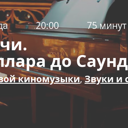
да
20:00
75 минут
чи.
ллара до Саунд
вой киномузыки
,
Звуки и 