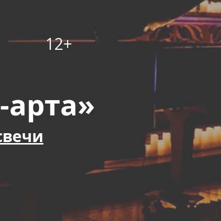
12+
-арта»
свечи