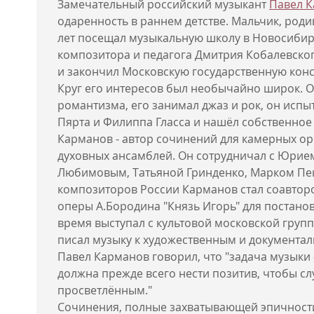
Замечательный российский музыкант
Павел 
одаренность в раннем детстве. Мальчик, роди
лет посещал музыкальную школу в Новосибирс
композитора и педагога Дмитрия Кобалевско
и закончил Московскую государственную кон
Круг его интересов был необычайно широк. О
романтизма, его занимал джаз и рок, он исп
Пярта и Филиппа Гласса и нашёл собственно
Карманов - автор сочинений для камерных орк
духовных ансамблей. Он сотрудничал с Юрие
Любимовым, Татьяной Гринденко, Марком Пе
композиторов России Карманов стал соавтор
оперы А.Бородина "Князь Игорь" для постанов
время выступал с культовой московской групп
писал музыку к художественным и документа
Павел Карманов говорил, что "задача музыки 
должна прежде всего нести позитив, чтобы с
просветлённым."
Сочинения, полные захватывающей эпичност