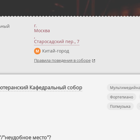
г.
ьный
Москва
,
Старосадский пер., 7
Китай-город
М
Правила поведения в соборе
-Лютеранский Кафедральный собор
Мультимедийна
Фортепиано
Попмузыка
"/"неудобное место"?