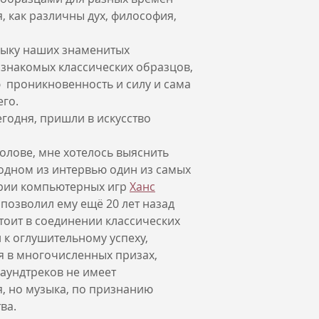
 как различны дух, философия,
зыку наших знаменитых
 знакомых классических образцов,
ю проникновенность и силу и сама
его.
годня, пришли в искусство
голове, мне хотелось выяснить
в одном из интервью один из самых
трии компьютерных игр
Ханс
позволил ему ещё 20 лет назад
тоит в соединении классических
л к оглушительному успеху,
 в многочисленных призах,
саундтреков не имеет
, но музыка, по признанию
ва.