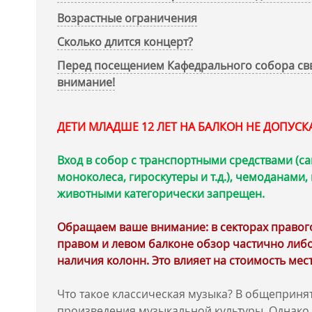
Возрастные ограничения
Сколько длится концерт?
Перед посещением Кафедрального собора свв
внимание!
ДЕТИ МЛАДШЕ 12 ЛЕТ НА БАЛКОН НЕ ДОПУС
Вход в собор с транспортными средствами (са
моноколеса, гироскутеры и т.д.), чемоданами
животными категорически запрещен.
Обращаем ваше внимание: в секторах правого 
правом и левом балконе обзор частично либо
наличия колонн. Это влияет на стоимость мест
Что такое классическая музыка? В общеприн
произведения музыкальной культуры. Однако