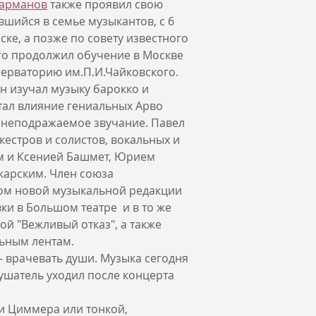
Карманов
также проявил свою
вшийся в семье музыкантов, с 6
ке, а позже по совету известного
го продолжил обучение в Москве
серваторию им.П.И.Чайковского.
н изучал музыку барокко и
ытал влияние гениальных Арво
е неподражаемое звучание. Павел
естров и солистов, вокальных и
м и Ксенией Башмет, Юрием
карским. Член союза
ом новой музыкальной редакции
ки в Большом театре и в то же
ой "Вежливый отказ", а также
льным лентам.
- врачевать души. Музыка сегодня
лушатель уходил после концерта
и Циммера или тонкой,