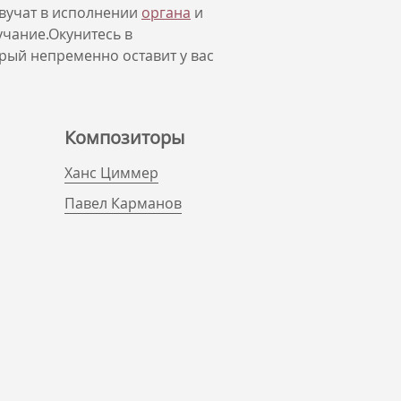
вучат в исполнении
органа
и
учание.Окунитесь в
орый непременно оставит у вас
Композиторы
Ханс Циммер
Павел Карманов