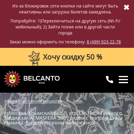
✖
Из-за блокировок сети кнопки на сайте могут быть
неактивны или загрузка билетов замедлена.
Попробуйте: 1)Переключиться на другую сеть (Wi-Fi/
мобильный); 2) Зайти позже или в другой части
города
Заказ можно оформить по телефону:
8 (499) 923-22-78
Хочу скидку 50 %
8 (499) 923-22-78
8 (800) 770-09-71
Афиша классических концертов
Залы
для регионов
с 10:00 до 20:00
г. Москва, Крымский вал, 9, стр.33к. Парк Горького,
Медиа зал ATMASFERA 360°, рядом с театром Стаса
Намина. Вход со стороны набережной