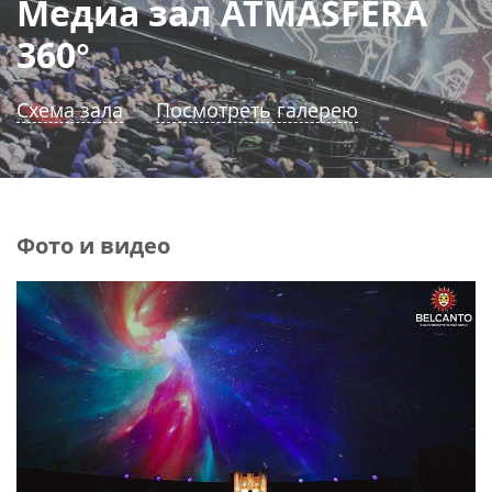
Медиа зал ATMASFERA
360°
Схема зала
Посмотреть галерею
Фото и видео