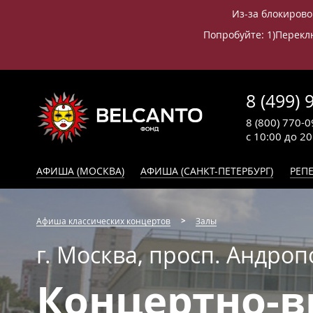
Из-за блокирово
Попробуйте: 1)Переклю
8 (499) 
8 (800) 770-0
с 10:00 до 2
АФИША (МОСКВА)
АФИША (САНКТ-ПЕТЕРБУРГ)
РЕПЕ
Афиша классических концертов
Залы
г. Москва, просп. Андроп
Концертно-в