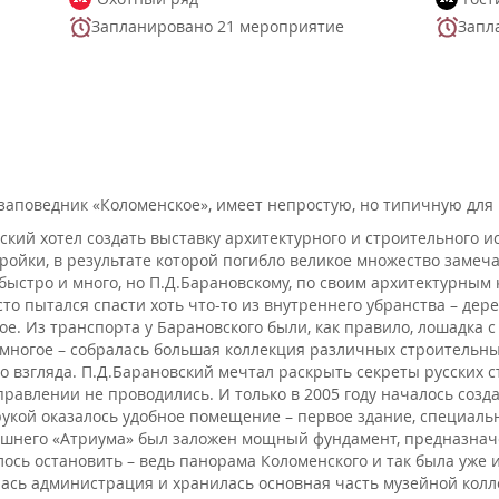
Запланировано 21 мероприятие
Запл
-заповедник «Коломенское», имеет непростую, но типичную дл
вский хотел создать выставку архитектурного и строительного и
тройки, в результате которой погибло великое множество заме
быстро и много, но П.Д.Барановскому, по своим архитектурным 
сто пытался спасти хоть что-то из внутреннего убранства – де
е. Из транспорта у Барановского были, как правило, лошадка 
 многое – собралась большая коллекция различных строительных
го взгляда. П.Д.Барановский мечтал раскрыть секреты русских 
направлении не проводились. И только в 2005 году началось соз
рукой оказалось удобное помещение – первое здание, специаль
нешнего «Атриума» был заложен мощный фундамент, предназначе
лось остановить – ведь панорама Коломенского и так была уже
ась администрация и хранилась основная часть музейной колл