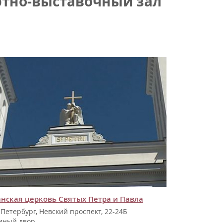
тно-выставочный зал
нская церковь Святых Петра и Павла
-Петербург, Невский проспект, 22-24Б
иный двор