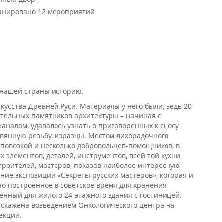
анировано 12 мероприятий
я нашей страны историю.
скусства Древней Руси. Материалы у него были, ведь 20-
чательных памятников архитектуры – начиная с
каналам, удавалось узнать о приговоренных к сносу
ревянную резьбу, изразцы. Местом лихорадочного
с повозкой и несколько добровольцев-помощников, в
 элементов, деталей, инструментов, всей той кухни
строителей, мастеров, показав наиболее интересную
дание экспозиции «Секреты русских мастеров», которая и
но построенное в советское время для хранения
нный для жилого 24-этажного здания с гостиницей.
 искажена возведением Онкологического центра на
екции.