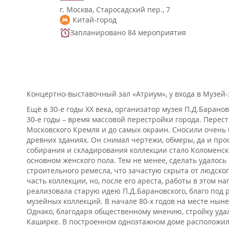
г. Москва, Старосадский пер., 7
Китай-город
Запланировано 84 мероприятия
Концертно-выставочный зал «Атриум», у входа в Музей
Ещё в 30-е годы XX века, организатор музея П.Д.Барано
30-е годы – время массовой перестройки города. Перес
Московского Кремля и до самых окраин. Сносили очень 
древних зданиях. Он снимал чертежи, обмеры, да и про
собирания и складирования коллекции стало Коломенско
основном женского пола. Тем не менее, сделать удалось
строительного ремесла, что зачастую скрыта от людско
часть коллекции, но, после его ареста, работы в этом 
реализовала старую идею П.Д.Барановского, благо под 
музейных коллекций. В начале 80-х годов на месте ны
Однако, благодаря общественному мнению, стройку уда
Каширке. В построенном одноэтажном доме расположил