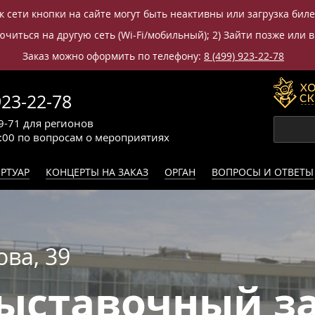
к сети кнопки на сайте могут быть неактивны или загрузка бил
читься на другую сеть (Wi-Fi/мобильный); 2) Зайти позже или в
Заказ можно оформить по телефону:
8 (499) 923-22-78
923-22-78
9-71
для регионов
0:00
по вопросам
о мероприятиях
РТУАР
КОНЦЕРТЫ НА ЗАКАЗ
ОРГАН
ВОПРОСЫ И ОТВЕТЫ
ова, 39
ыставочный за