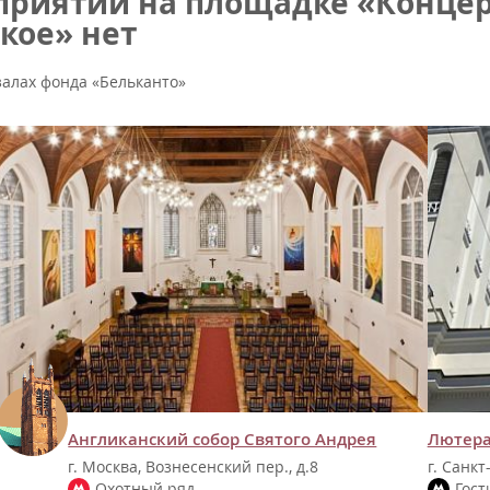
риятий на площадке «Концер
кое» нет
залах фонда «Бельканто»
Англиканский собор Святого Андрея
Лютера
г. Москва, Вознесенский пер., д.8
г. Санкт
Охотный ряд
Гост