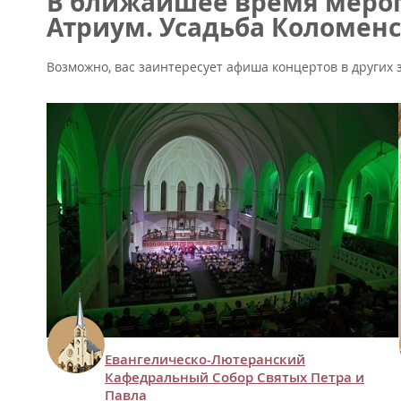
В ближайшее время мероп
Атриум. Усадьба Коломенс
Возможно, вас заинтересует афиша концертов в других 
Евангелическо-Лютеранский
Кафедральный Собор Святых Петра и
Павла