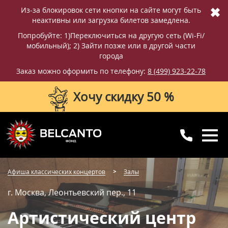
✖
Из-за блокировок сети кнопки на сайте могут быть
неактивны или загрузка билетов замедлена.
Попробуйте: 1)Переключиться на другую сеть (Wi-Fi/
мобильный); 2) Зайти позже или в другой части
города
Заказ можно оформить по телефону:
8 (499) 923-22-78
Хочу скидку 50 %
8 (499) 923-22-78
8 (800) 770-09-71
Афиша классических концертов
Залы
для регионов
с 10:00 до 20:00
г. Москва, Леонтьевский пер., 11
Артистический центр