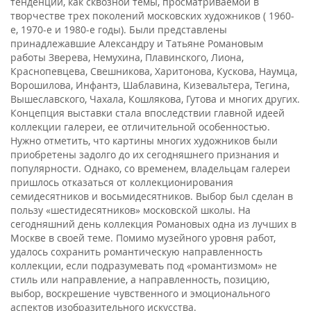
тенденции, как сквозной темы, просматриваемой в
творчестве трех поколений московских художников ( 1960-
е, 1970-е и 1980-е годы). Были представлены
принадлежавшие Александру и Татьяне Романовым
работы Зверева, Немухина, Плавинского, Лиона,
Краснопевцева, Свешникова, Харитонова, Кускова, Наумца,
Ворошилова, Инфантэ, Шаблавина, Кизевальтера, Тегина,
Вышеславского, Чахала, Кошлякова, Гутова и многих других.
Концепция выставки стала впоследствии главной идеей
коллекции галереи, ее отличительной особенностью.
Нужно отметить, что картины многих художников были
приобретены задолго до их сегодняшнего признания и
популярности. Однако, со временем, владельцам галереи
пришлось отказаться от коллекционирования
семидесятников и восьмидесятников. Выбор был сделан в
пользу «шестидесятников» московской школы. На
сегодняшний день коллекция Романовых одна из лучших в
Москве в своей теме. Помимо музейного уровня работ,
удалось сохранить романтическую направленность
коллекции, если подразумевать под «романтизмом» не
стиль или направление, а направленность, позицию,
выбор, воскрешение чувственного и эмоционального
аспектов изобразительного искусства.