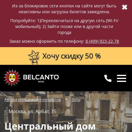
✖
Из-за блокировок сети кнопки на сайте могут быть
неактивны или загрузка билетов замедлена.
Попробуйте: 1)Переключиться на другую сеть (Wi-Fi/
мобильный); 2) Зайти позже или в другой части
города
Заказ можно оформить по телефону:
8 (499) 923-22-78
Хочу скидку 50 %
8 (499) 923-22-78
8 (800) 770-09-71
Афиша классических концертов
Залы
для регионов
с 10:00 до 20:00
г. Москва, ул. Арбат, 35
Центральный дом