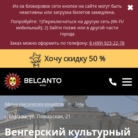
✖
Из-за блокировок сети кнопки на сайте могут быть
неактивны или загрузка билетов замедлена.
Попробуйте: 1)Переключиться на другую сеть (Wi-Fi/
мобильный); 2) Зайти позже или в другой части
города
Заказ можно оформить по телефону:
8 (499) 923-22-78
Хочу скидку 50 %
8 (499) 923-22-78
8 (800) 770-09-71
Афиша классических концертов
Залы
для регионов
с 10:00 до 20:00
г. Москва, ул. Поварская, 21
Венгерский культурный