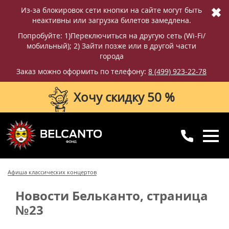
✖
Из-за блокировок сети кнопки на сайте могут быть
неактивны или загрузка билетов замедлена.
Попробуйте: 1)Переключиться на другую сеть (Wi-Fi/
мобильный); 2) Зайти позже или в другой части
города
Заказ можно оформить по телефону:
8 (499) 923-22-78
Хочу скидку 50 %
8 (499) 923-22-78
8 (800) 770-09-71
Афиша классических концертов
для регионов
с 10:00 до 20:00
Новости Бельканто, страница
№23