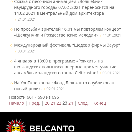
Сказка с песочной анимацией «Волшебник
изумрудного города» 07.02 .2021 переносится на
14.02 2021 в Центральный дом архитектора
21.01.2021
По просьбам зрителей 16.01 мы повторяем концерт
«Щелкунчик и Рождественские мелодии»
11.01.2021
Международный фестиваль “Шедевр фирмы Зауэр”
03.01.2021
4 января в 18:00 в программе «Рок-хиты на
шотландских волынках» впервые примет участие
ансамбль ирландского танца Celtic wind!
03.01.2021
На YouTube канале Фонд Бельканто опубликован
новый ролик.
02.01.2021
Новости 661 - 690 из 696
Начало
|
Пред.
|
20
21
22
23
24
|
След.
|
Конец