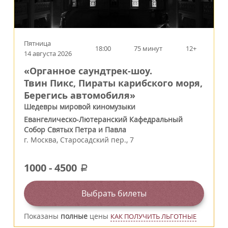
Пятница
18:00
75 минут
12+
14 августа 2026
«Органное саундтрек-шоу.
Твин Пикс, Пираты карибского моря,
Берегись автомобиля»
Шедевры мировой киномузыки
Евангелическо-Лютеранский Кафедральный
Собор Святых Петра и Павла
г.
Москва
,
Старосадский пер., 7
1000
-
4500
a
Выбрать билеты
Показаны
полные
цены
КАК ПОЛУЧИТЬ ЛЬГОТНЫЕ