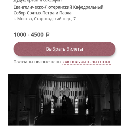
Евангелическо-Лютеранский Кафедральный
Собор Святых Петра и Павла
г.
Москва
,
Старосадский пер., 7
1000
-
4500
a
Выбрать билеты
Показаны
полные
цены
КАК ПОЛУЧИТЬ ЛЬГОТНЫЕ