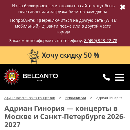
✖
Из-за блокировок сети кнопки на сайте могут быть
неактивны или загрузка билетов замедлена.
Попробуйте: 1)Переключиться на другую сеть (Wi-Fi/
мобильный); 2) Зайти позже или в другой части
города
Заказ можно оформить по телефону:
8 (499) 923-22-78
Хочу скидку 50 %
8 (499) 923-22-78
8 (800) 770-09-71
Афиша классических концертов
Исполнители
Адриан Гинория
для регионов
с 10:00 до 20:00
Адриан Гинория — концерты в
Москве и Санкт-Петербурге 2026-
2027