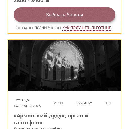
2800
-
3400
a
Выбрать билеты
Показаны
полные
цены
КАК ПОЛУЧИТЬ ЛЬГОТНЫЕ
Пятница
21:00
75 минут
12+
14 августа 2026
«Армянский дудук, орган и
саксофон»
Дудук, орган и саксофон