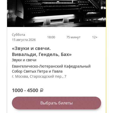
Суббота
18:00
75 минут
12+
15 августа 2026
«Звуки и свечи.
Вивальди, Гендель, Бах»
Звуки и свечи
Евангелическо-Лютеранский Кафедральный
Собор Святых Петра и Павла
г.
Москва
,
Старосадский пер., 7
1000
-
4500
a
Выбрать билеты