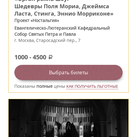
Шедевры Поля Мориа, Джеймса
Ласта, Стинга, Эннио Морриконе»
Проект «Ностальгия»
Евангелическо-Лютеранский Кафедральный
Собор Святых Петра и Павла
г.
Москва
,
Старосадский пер., 7
1000
-
4500
a
Выбрать билеты
Показаны
полные
цены
КАК ПОЛУЧИТЬ ЛЬГОТНЫЕ