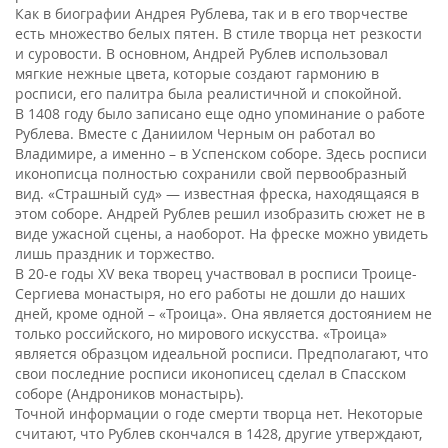
Как в биографии Андрея Рублева, так и в его творчестве
есть множество белых пятен. В стиле творца нет резкости
и суровости. В основном, Андрей Рублев использовал
мягкие нежные цвета, которые создают гармонию в
росписи, его палитра была реалистичной и спокойной.
В 1408 году было записано еще одно упоминание о работе
Рублева. Вместе с Даниилом Черным он работал во
Владимире, а именно – в Успенском соборе. Здесь росписи
иконописца полностью сохранили свой первообразный
вид. «Страшный суд» — известная фреска, находящаяся в
этом соборе. Андрей Рублев решил изобразить сюжет не в
виде ужасной сцены, а наоборот. На фреске можно увидеть
лишь праздник и торжество.
В 20-е годы ХV века творец участвовал в росписи Троице-
Сергиева монастыря, но его работы не дошли до наших
дней, кроме одной – «Троица». Она является достоянием не
только российского, но мирового искусства. «Троица»
является образцом идеальной росписи. Предполагают, что
свои последние росписи иконописец сделал в Спасском
соборе (Андроников монастырь).
Точной информации о годе смерти творца нет. Некоторые
считают, что Рублев скончался в 1428, другие утверждают,