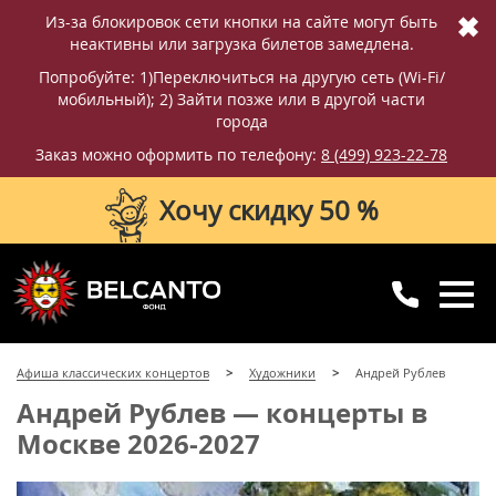
✖
Из-за блокировок сети кнопки на сайте могут быть
неактивны или загрузка билетов замедлена.
Попробуйте: 1)Переключиться на другую сеть (Wi-Fi/
мобильный); 2) Зайти позже или в другой части
города
Заказ можно оформить по телефону:
8 (499) 923-22-78
Хочу скидку 50 %
8 (499) 923-22-78
8 (800) 770-09-71
Афиша классических концертов
Художники
Андрей Рублев
для регионов
с 10:00 до 20:00
Андрей Рублев — концерты в
Москве 2026-2027