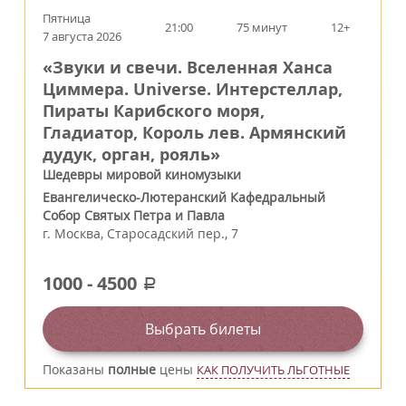
Пятница
21:00
75 минут
12+
7 августа 2026
«Звуки и свечи. Вселенная Ханса
Циммера. Universe. Интерстеллар,
Пираты Карибского моря,
Гладиатор, Король лев. Армянский
дудук, орган, рояль»
Шедевры мировой киномузыки
Евангелическо-Лютеранский Кафедральный
Собор Святых Петра и Павла
г.
Москва
,
Старосадский пер., 7
1000
-
4500
a
Выбрать билеты
Показаны
полные
цены
КАК ПОЛУЧИТЬ ЛЬГОТНЫЕ