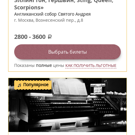
Эллингтон, Гершвин, Sting, Queen,
Scorpions»
Англиканский собор Святого Андрея
г.
Москва
,
Вознесенский пер., д.8
2800
-
3600
a
Выбрать билеты
Показаны
полные
цены
КАК ПОЛУЧИТЬ ЛЬГОТНЫЕ
Популярное