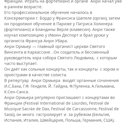
Франции. Играть на фортепиано и органе Анри начал уже
в раннем возрасте.
Его профессиональное обучение началось в
Консерватории г. Бордо у Франсиса Шапеле (орган), затем
он продолжил обучение в Париже у Патриса Холинера
(фортепиано) и Бландины Верле (клавесин). Анри также
изучал композицию у Ивонн Деспорт и брал уроки у
органиста Франсуа-Анри Убара.
Анри Ормьер — главный органист церкви Святого
Винсента в Каркассоне . Он создатель и бессменный
руководитель хора собора Святого Людовика, с которым
часто выступает.
Он даёт как сольные концерты, так и концерты с хором и
оркестрами в качестве солиста.
В репертуар Анри Ормьера входят органные сочинения
И.С.Баха, Г.Ф. Генделя, Й. Гайдна, Ф.Пуленка, А.Гильмана,
К.Сен-Санса.
Анри Ормьера регулярно приглашают с концертами во
Франции (Festival International de Lourdes, Festival de
Musique Sacrée de Dax, Festival de Carcassonne, Festival de
Saoû), он много гастролирует и за рубежом (Бельгия,
Испания, Италия, Швейцария, Польша, Германия, США).