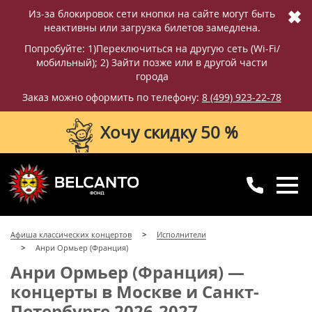
✖
Из-за блокировок сети кнопки на сайте могут быть
неактивны или загрузка билетов замедлена.
Попробуйте: 1)Переключиться на другую сеть (Wi-Fi/
мобильный); 2) Зайти позже или в другой части
города
Заказ можно оформить по телефону:
8 (499) 923-22-78
Хочу скидку 50 %
8 (499) 923-22-78
8 (800) 770-09-71
Афиша классических концертов
Исполнители
для регионов
с 10:00 до 20:00
Анри Ормьер (Франция)
Анри Ормьер (Франция) —
концерты в Москве и Санкт-
Петербурге 2026-2027