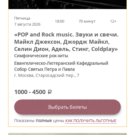
Пятница
18:00
70 минут
12+
7 августа 2026
«POP and Rock music. Звуки и свечи.
Майкл Джексон, Джордж Майкл,
Селин Дион, Адель, Стинг, Coldplay»
Симфонические рок-хиты
Евангелическо-Лютеранский Кафедральный
Собор Святых Петра и Павла
г.
Москва
,
Старосадский пер., 7
1000
-
4500
a
Выбрать билеты
Показаны
полные
цены
КАК ПОЛУЧИТЬ ЛЬГОТНЫЕ