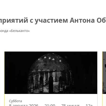
риятий с участием Антона Об
онда «Бельканто»
Суббота
8 августа 2026
21:00
75 минут
12+