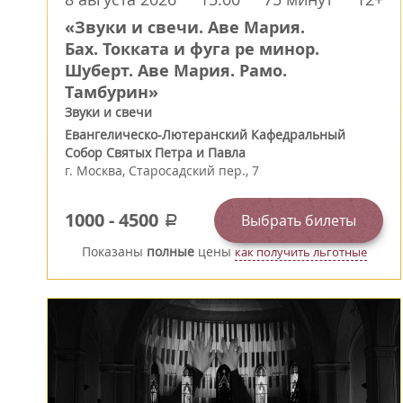
«Звуки и свечи. Аве Мария.
Бах. Токката и фуга ре минор.
Шуберт. Аве Мария. Рамо.
Тамбурин»
Звуки и свечи
Евангелическо-Лютеранский Кафедральный
Собор Святых Петра и Павла
г.
Москва
,
Старосадский пер., 7
1000
-
4500
Выбрать билеты
a
Показаны
полные
цены
как получить льготные