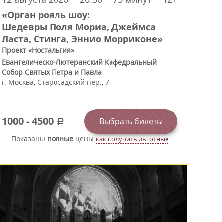
«Орган рояль шоу:
Шедевры Поля Мориа, Джеймса
Ласта, Стинга, Эннио Морриконе»
Проект «Ностальгия»
Евангелическо-Лютеранский Кафедральный
Собор Святых Петра и Павла
г.
Москва
,
Старосадский пер., 7
1000
-
4500
Выбрать билеты
a
Показаны
полные
цены
как получить льготные