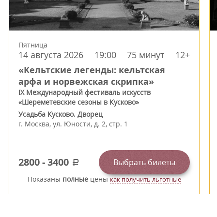
Пятница
14 августа 2026
19:00
75 минут
12+
«Кельтские легенды: кельтская
арфа и норвежская скрипка»
IX Международный фестиваль искусств
«Шереметевские сезоны в Кусково»
Усадьба Кусково. Дворец
г.
Москва
,
ул. Юности, д. 2, стр. 1
2800
-
3400
Выбрать билеты
a
Показаны
полные
цены
как получить льготные