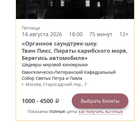
Пятница
14 августа 2026
18:00
75 минут
12+
«Органное саундтрек-шоу.
Твин Пикс, Пираты карибского моря,
Берегись автомобиля»
Шедевры мировой киномузыки
Евангелическо-Лютеранский Кафедральный
Собор Святых Петра и Павла
г.
Москва
,
Старосадский пер., 7
1000
-
4500
Выбрать билеты
a
Показаны
полные
цены
как получить льготные