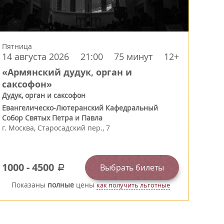
Пятница
14 августа 2026
21:00
75 минут
12+
«Армянский дудук, орган и
саксофон»
Дудук, орган и саксофон
Евангелическо-Лютеранский Кафедральный
Собор Святых Петра и Павла
г.
Москва
,
Старосадский пер., 7
1000
-
4500
Выбрать билеты
a
Показаны
полные
цены
как получить льготные