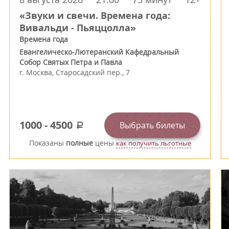
«Звуки и свечи. Времена года:
Вивальди - Пьяццолла»
Времена года
Евангелическо-Лютеранский Кафедральный
Собор Святых Петра и Павла
г.
Москва
,
Старосадский пер., 7
1000
-
4500
Выбрать билеты
a
Показаны
полные
цены
как получить льготные