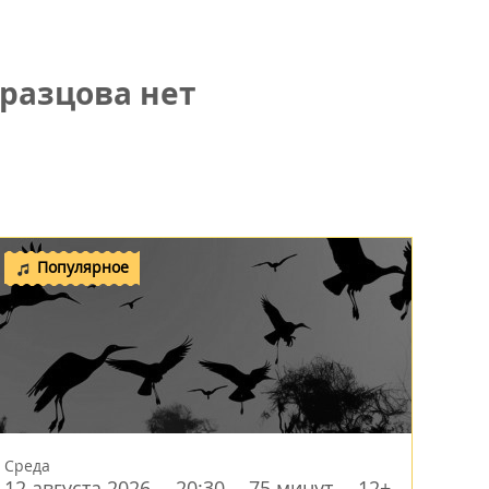
разцова нет
Популярное
Среда
12 августа 2026
20:30
75 минут
12+