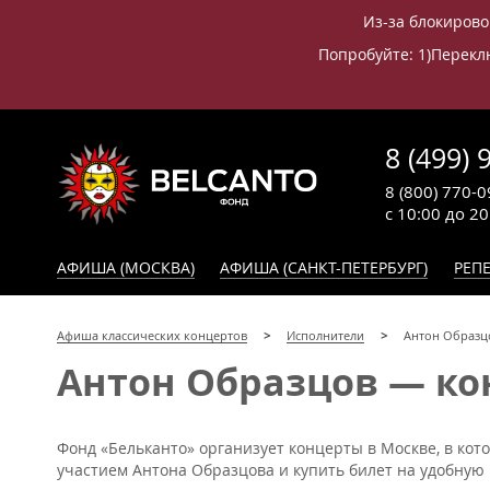
Из-за блокирово
Попробуйте: 1)Переклю
8 (499) 
8 (800) 770-0
с 10:00 до 2
АФИША (МОСКВА)
АФИША (САНКТ-ПЕТЕРБУРГ)
РЕПЕ
Афиша классических концертов
Исполнители
Антон Образц
Антон Образцов — кон
Фонд «Бельканто» организует концерты в Москве, в кот
участием Антона Образцова и купить билет на удобную 