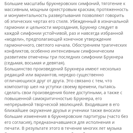
Большие масштабы брукнеровских симфоний, тяготение к
массивным, мощным оркестровым краскам, протяженность
и монументальность развертывания позволяют говорить
об эпических чертах его стиля. Убежденный в изначальной
гармонии и цельности мироздания, Брукнер следует в
каждой симфонии устойчивой, раз и навсегда избранной
«модели», предполагающей конечное утверждение
гармоничного, светлого начала. Обострением трагических
конфликтов, особенно интенсивным симфоническим
развитием отмечены три последних симфонии Брукнера
(седьмая, восьмая и девятая).
Большинство произведений Брукнера имеют несколько
редакций или вариантов, нередко существенно
отличающихся друг от друга. Это связано с тем, что
композитор шел на уступки своему времени, пытаясь
сделать свои произведения более доступными, а также с
повышенной самокритичностью Брукнера, его
непрерывной творческой эволюцией. Входившие в его
ближайшее окружение друзья и ученики также вносили
большие изменения в брукнеровские партитуры (часто без
его согласия), предназначавшиеся для исполнения и
печати. В результате этого в течение многих лет музыка