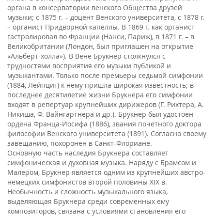
органа в консерватории венского Общества друзей
музыки; с 1875 г. – доцент Венского университета, с 1878 г.
– органист Придворной капеллы. В 1869 г. как органист
гастролировал во Франции (Нанси, Париж), в 1871 г. – в
Великобритании (Лондон, был приглашен на открытие
«Альберт-холла»). В Вене Брукнер столкнулся с
трудностями восприятия его музыки публикой и
музыкантами. Только после премьеры седьмой симфонии
(1884, Лейпциг) к нему пришла широкая известность; в
последнее десятилетие жизни Брукнера его симфонии
входят в репертуар крупнейших дирижеров (Г. Рихтера, А.
Никиша, Ф. Вайнгартнера и др.). Брукнер был удостоен
ордена Франца-Иосифа (1886), звания почетного доктора
философии Венского университета (1891). Согласно своему
завещанию, похоронен в Санкт-Флориане.
Основную часть наследия Брукнера составляет
симфоническая и духовная музыка. Наряду с Брамсом и
Малером, Брукнер является одним из крупнейших австро-
немецких симфонистов второй половины XIX в.
Необычность и сложность музыкального языка,
выделяющая Брукнера среди современных ему
композиторов, связана с условиями становления его