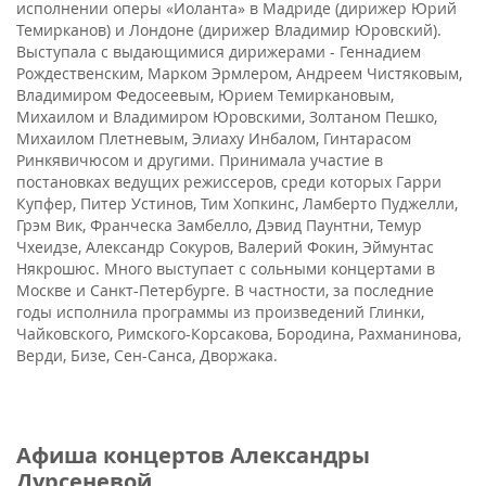
исполнении оперы «Иоланта» в Мадриде (дирижер Юрий
Темирканов) и Лондоне (дирижер Владимир Юровский).
Выступала с выдающимися дирижерами - Геннадием
Рождественским, Марком Эрмлером, Андреем Чистяковым,
Владимиром Федосеевым, Юрием Темиркановым,
Михаилом и Владимиром Юровскими, Золтаном Пешко,
Михаилом Плетневым, Элиаху Инбалом, Гинтарасом
Ринкявичюсом и другими. Принимала участие в
постановках ведущих режиссеров, среди которых Гарри
Купфер, Питер Устинов, Тим Хопкинс, Ламберто Пуджелли,
Грэм Вик, Франческа Замбелло, Дэвид Паунтни, Темур
Чхеидзе, Александр Сокуров, Валерий Фокин, Эймунтас
Някрошюс. Много выступает с сольными концертами в
Москве и Санкт-Петербурге. В частности, за последние
годы исполнила программы из произведений Глинки,
Чайковского, Римского-Корсакова, Бородина, Рахманинова,
Верди, Бизе, Сен-Санса, Дворжака.
Афиша концертов Александры
Дурсеневой