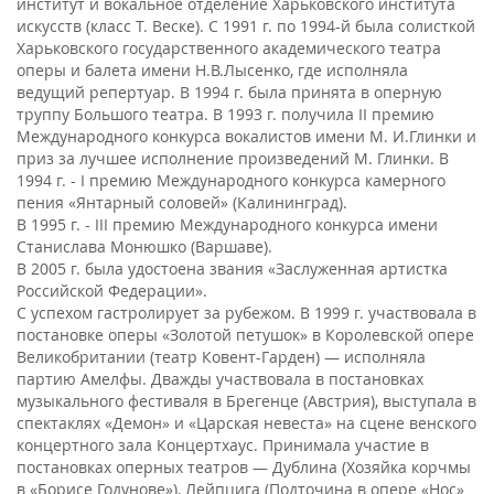
институт и вокальное отделение Харьковского института
искусств (класс Т. Веске). С 1991 г. по 1994-й была солисткой
Харьковского государственного академического театра
оперы и балета имени Н.В.Лысенко, где исполняла
ведущий репертуар. В 1994 г. была принята в оперную
труппу Большого театра. В 1993 г. получила II премию
Международного конкурса вокалистов имени М. И.Глинки и
приз за лучшее исполнение произведений М. Глинки. В
1994 г. - I премию Международного конкурса камерного
пения «Янтарный соловей» (Калининград).
В 1995 г. - III премию Международного конкурса имени
Станислава Монюшко (Варшаве).
В 2005 г. была удостоена звания «Заслуженная артистка
Российской Федерации».
С успехом гастролирует за рубежом. В 1999 г. участвовала в
постановке оперы «Золотой петушок» в Королевской опере
Великобритании (театр Ковент-Гарден) — исполняла
партию Амелфы. Дважды участвовала в постановках
музыкального фестиваля в Брегенце (Австрия), выступала в
спектаклях «Демон» и «Царская невеста» на сцене венского
концертного зала Концертхаус. Принимала участие в
постановках оперных театров — Дублина (Хозяйка корчмы
в «Борисе Годунове»), Лейпцига (Подточина в опере «Нос»