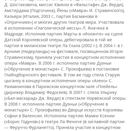
Д. Шостаковича, миссис Квикли в «Фальстафе» Дж. Верди),
Амстердама (Подточина), Йены («Мавра» И. Стравинского),
Кальяри (Италия, 2003 г., партия Басманова в
«Опричнике») и многих других театров мира. Участвовала
в исполнении «Глаголической мессы» Л. Яначека в
Мадриде. Исполнив партию Марты в «Иоланте» на сцене
Датской Королевской оперы, дебютировала в той же
партии в миланском театре Ла Скала (2002 г.). В 2004 г. в г.
Арниме (Нидерланды) на фестивале, посвященном Игорю
Стравинскому, приняла участие в концертном исполнении
оперы «Мавра». В 2006 г. исполнила партию Дуэньи
(«Обручение в монастыре» С. Прокофьева) в постановке
Глайндборнского фестиваля. В том же году спела Старую
цыганку в концертном исполнении оперы «Алеко» С.
Рахманинова в Парижском концертном зале «Плейель»
(дирижер Владимир Федосеев). В 2007 г. спела Ульрику
(«Бал-маскарад» Дж. Верди) в спектакле Норвежской оперы.
В 2008 г. исполнила партию Дуэньи («Обручение в
монастыре» С. Прокофьева) во Дворце искусств Королевы
Софии в Валенсии. Исполнила партию Мамки Ксении
(«Борис Годунов») в театре Ла Фениче (в заглавной партии
— Феруччо Фурланетто). Приняла участие в концертном