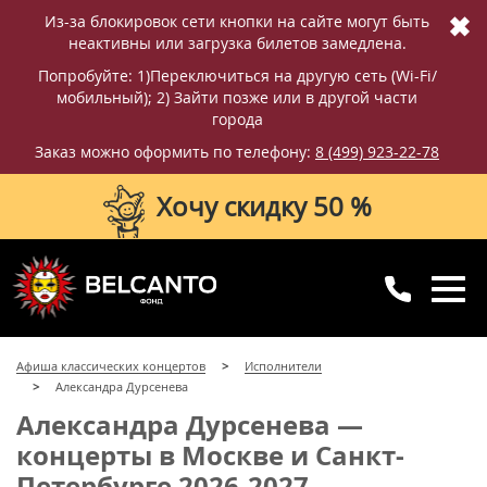
✖
Из-за блокировок сети кнопки на сайте могут быть
неактивны или загрузка билетов замедлена.
Попробуйте: 1)Переключиться на другую сеть (Wi-Fi/
мобильный); 2) Зайти позже или в другой части
города
Заказ можно оформить по телефону:
8 (499) 923-22-78
Хочу скидку 50 %
8 (499) 923-22-78
8 (800) 770-09-71
Афиша классических концертов
Исполнители
для регионов
с 10:00 до 20:00
Александра Дурсенева
Александра Дурсенева —
концерты в Москве и Санкт-
Петербурге 2026-2027