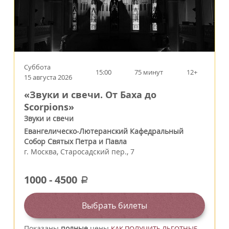
Суббота
15:00
75 минут
12+
15 августа 2026
«Звуки и свечи. От Баха до
Scorpions»
Звуки и свечи
Евангелическо-Лютеранский Кафедральный
Собор Святых Петра и Павла
г.
Москва
,
Старосадский пер., 7
1000
-
4500
a
Выбрать билеты
Показаны
полные
цены
КАК ПОЛУЧИТЬ ЛЬГОТНЫЕ