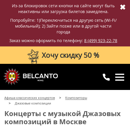
✖
Из-за блокировок сети кнопки на сайте могут быть
неактивны или загрузка билетов замедлена.
Попробуйте: 1)Переключиться на другую сеть (Wi-Fi/
мобильный); 2) Зайти позже или в другой части
города
Заказ можно оформить по телефону:
8 (499) 923-22-78
Хочу скидку 50 %
8 (499) 923-22-78
8 (800) 770-09-71
Афиша классических концертов
Композиторы
для регионов
с 10:00 до 20:00
Джазовые композиции
Концерты с музыкой Джазовых
композиций в Москве