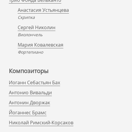
Трио Фонда Бельканто
Анастасия Устьянцева
Скрипка
Сергей Николин
Виолончель
Мария Ковалевская
Фортепиано
Композиторы
Иоганн Себастьян Бах
Антонио Вивальди
Антонин Дворжак
Йоганнес Брамс
Николай Римский-Корсаков