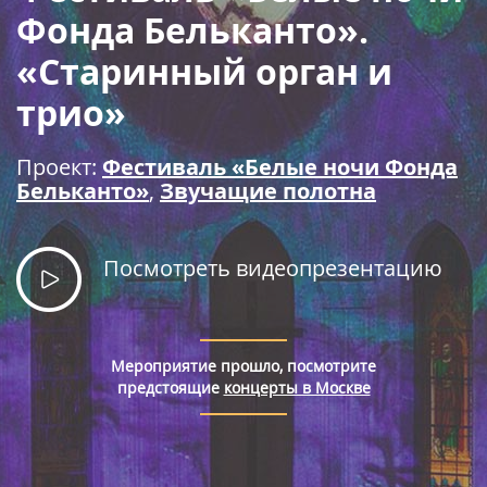
Правила покупки билетов
Фонда Бельканто».
«Старинный орган и
трио»
Проект:
Фестиваль «Белые ночи Фонда
Бельканто»
,
Звучащие полотна
Посмотреть видеопрезентацию
Мероприятие прошло, посмотрите
предстоящие
концерты в Москве