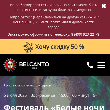
✖
Из-за блокировок сети кнопки на сайте могут быть
неактивны или загрузка билетов замедлена.
Попробуйте: 1)Переключиться на другую сеть (Wi-Fi/
мобильный); 2) Зайти позже или в другой части
города
Заказ можно оформить по телефону:
8 (499) 923-22-78
Хочу скидку 50 %
8 (499) 923-22-78
8 (800) 770-09-71
Купить билет
Фотографии
Отзывы
Афиша классических концертов
для регионов
с 10:00 до 20:00
6 июля 2025
Воскресенье
15:00
60 минут
6+
Вопросы и ответы
Схема зала
Фестиваль «Белые ночи