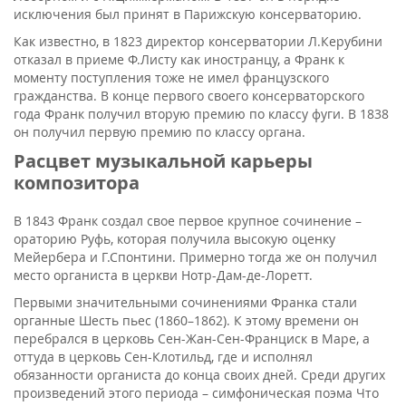
исключения был принят в Парижскую консерваторию.
Как известно, в 1823 директор консерватории Л.Керубини
отказал в приеме Ф.Листу как иностранцу, а Франк к
моменту поступления тоже не имел французского
гражданства. В конце первого своего консерваторского
года Франк получил вторую премию по классу фуги. В 1838
он получил первую премию по классу органа.
Расцвет музыкальной карьеры
композитора
В 1843 Франк создал свое первое крупное сочинение –
ораторию Руфь, которая получила высокую оценку
Мейербера и Г.Спонтини. Примерно тогда же он получил
место органиста в церкви Нотр-Дам-де-Лоретт.
Первыми значительными сочинениями Франка стали
органные Шесть пьес (1860–1862). К этому времени он
перебрался в церковь Сен-Жан-Сен-Франциск в Маре, а
оттуда в церковь Сен-Клотильд, где и исполнял
обязанности органиста до конца своих дней. Среди других
произведений этого периода – симфоническая поэма Что