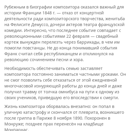
Рубежным в биографии композитора оказался важный для
истории Франции 1848 г. — отказ от концертной
деятельности ради композиторского творчества, женитьба
на Фелисите Демуссо, дочери актеров театра французской
комедии. Интересно, что последнее событие совпадает с
революционными событиями 22 февраля — свадебный
кортеж вынужден перелезть через баррикады, в чем им
помогли повстанцы. Не до конца понимавший события
Франк считал себя республиканцем и откликнулся на
революцию сочинением песни и хора.
Необходимость обеспечивать семью заставляет
композитора постоянно заниматься частными уроками. Он
не смог позволить себе отказаться от этой ежедневной
многочасовой изнуряющей работы до конца дней и даже
получил травму от толчка омнибуса на пути к одному из
своих учеников, приведшую его впоследствии к смерти.
Жизнь композитора оборвалась внезапно: он попал в
уличную катастрофу и скончался от плеврита, возникшего
после гриппа в Париже 8 ноября 1890. Похоронен в
Монруже; позднее прах перенесён на кладбище
Монпарнас.