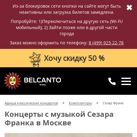
✖
Из-за блокировок сети кнопки на сайте могут быть
неактивны или загрузка билетов замедлена.
Попробуйте: 1)Переключиться на другую сеть (Wi-Fi/
мобильный); 2) Зайти позже или в другой части
города
Заказ можно оформить по телефону:
8 (499) 923-22-78
Хочу скидку 50 %
8 (499) 923-22-78
8 (800) 770-09-71
Афиша классических концертов
Композиторы
Сезар Франк
для регионов
с 10:00 до 20:00
Концерты с музыкой Сезара
Франка в Москве