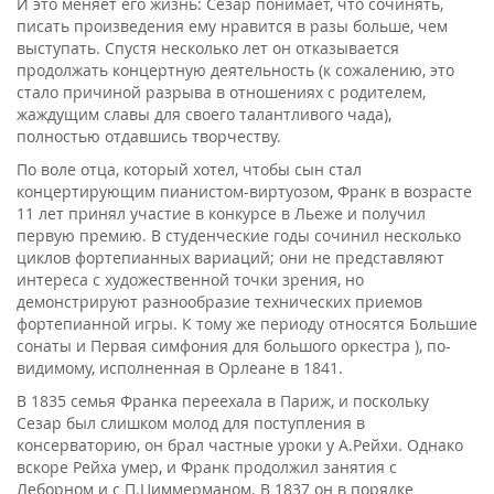
И это меняет его жизнь: Сезар понимает, что сочинять,
писать произведения ему нравится в разы больше, чем
выступать. Спустя несколько лет он отказывается
продолжать концертную деятельность (к сожалению, это
стало причиной разрыва в отношениях с родителем,
жаждущим славы для своего талантливого чада),
полностью отдавшись творчеству.
По воле отца, который хотел, чтобы сын стал
концертирующим пианистом-виртуозом, Франк в возрасте
11 лет принял участие в конкурсе в Льеже и получил
первую премию. В студенческие годы сочинил несколько
циклов фортепианных вариаций; они не представляют
интереса с художественной точки зрения, но
демонстрируют разнообразие технических приемов
фортепианной игры. К тому же периоду относятся Большие
сонаты и Первая симфония для большого оркестра ), по-
видимому, исполненная в Орлеане в 1841.
В 1835 семья Франка переехала в Париж, и поскольку
Сезар был слишком молод для поступления в
консерваторию, он брал частные уроки у А.Рейхи. Однако
вскоре Рейха умер, и Франк продолжил занятия с
Леборном и с П.Циммерманом. В 1837 он в порядке