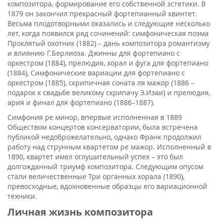
композитора, формирование его собственной эстетики. В
1879 он закончил прекрасный фортепианный квинтет.
Весьма плодотворными оказались и следующие несколько
лет, когда появился ряд сочинений: симфоническая поэма
Проклятый охотник (1882) – дань композитора романтизму
и влиянию Г.Берлиоза. Джинны для фортепиано с
оркестром (1884), прелюдия, хорал и фуга для фортепиано
(1884), Симфонические вариации для фортепиано с
оркестром (1885), скрипичная соната ля мажор (1886 –
подарок к свадьбе великому скрипачу Э.Изаи) и прелюдия,
ария и финал для фортепиано (1886–1887).
Симфония ре минор, впервые исполненная в 1889
Обществом концертов консерватории, была встречена
публикой недоброжелательно, однако Франк продолжил
работу над струнным квартетом ре мажор. Исполненный в
1890, квартет имел оглушительный успех – это был
долгожданный триумф композитора. Следующим опусом
стали величественные Три органных хорала (1890),
превосходные, вдохновенные образцы его вариационной
техники.
Личная жизнь композитора