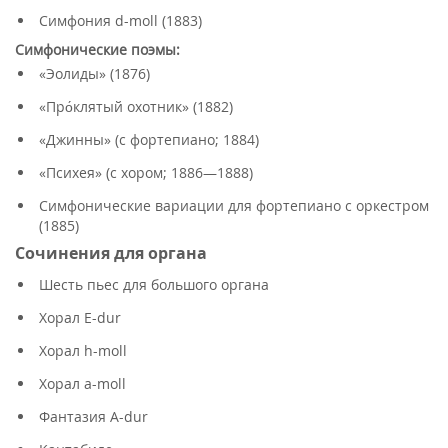
Симфония d-moll (1883)
Симфонические поэмы:
«Эолиды» (1876)
«Про́клятый охотник» (1882)
«Джинны» (с фортепиано; 1884)
«Психея» (с хором; 1886—1888)
Симфонические вариации для фортепиано с оркестром
(1885)
Сочинения для органа
Шесть пьес для большого органа
Хорал E-dur
Хорал h-moll
Хорал a-moll
Фантазия A-dur