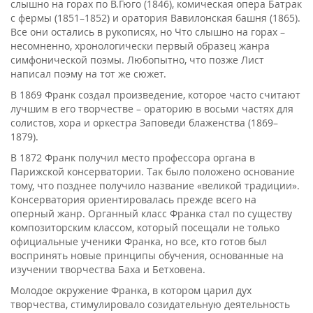
слышно на горах по В.Гюго (1846), комическая опера Батрак
с фермы (1851–1852) и оратория Вавилонская башня (1865).
Все они остались в рукописях, но Что слышно на горах –
несомненно, хронологически первый образец жанра
симфонической поэмы. Любопытно, что позже Лист
написал поэму на тот же сюжет.
В 1869 Франк создал произведение, которое часто считают
лучшим в его творчестве – ораторию в восьми частях для
солистов, хора и оркестра Заповеди блаженства (1869–
1879).
В 1872 Франк получил место профессора органа в
Парижской консерватории. Так было положено основание
тому, что позднее получило название «великой традиции».
Консерватория ориентировалась прежде всего на
оперный жанр. Органный класс Франка стал по существу
композиторским классом, который посещали не только
официальные ученики Франка, но все, кто готов был
воспринять новые принципы обучения, основанные на
изучении творчества Баха и Бетховена.
Молодое окружение Франка, в котором царил дух
творчества, стимулировало созидательную деятельность