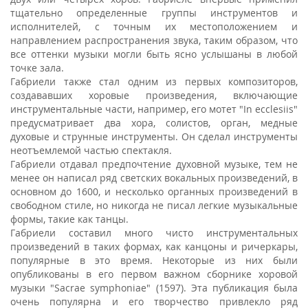
тщательно определенные группы инструментов и
исполнителей, с точным их местоположением и
направлением распространения звука, таким образом, что
все оттенки музыки могли быть ясно услышаны в любой
точке зала.
Габриели также стал одним из первых композиторов,
создававших хоровые произведения, включающие
инструментальные части, например, его мотет "In ecclesiis"
предусматривает два хора, солистов, орган, медные
духовые и струнные инструменты. Он сделал инструменты
неотъемлемой частью спектакля.
Габриели отдавал предпочтение духовной музыке, тем не
менее он написал ряд светских вокальных произведений, в
основном до 1600, и несколько органных произведений в
свободном стиле, но никогда не писал легкие музыкальные
формы, такие как танцы.
Габриели составил много чисто инструментальных
произведений в таких формах, как канцоны и ричеркары,
популярные в это время. Некоторые из них были
опубликованы в его первом важном сборнике хоровой
музыки "Sacrae symphoniae" (1597). Эта публикация была
очень популярна и его творчество привлекло ряд