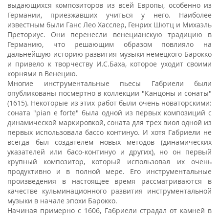
выдающихся композиторов из всей Европы, особенно из
Германии, приезжавших учиться у него. Наиболее
известным были Ганс Лео Хасслер, Генрих Шютц и Михаэль
Преториус. Они перенесли венецианскую традицию в
Германию, что решающим образом повлияло на
дальнейшую историю развития музыки немецкого Барокко
и привело к творчеству И.С.Баха, которое уходит своими
корнями в Венецию.
Многие инструментальные пьесы Габриели были
опубликованы посмертно в коллекции "Канцоны и сонаты"
(1615). Некоторые из этих работ были очень новаторскими:
соната "pian e forte" была одной из первых композиций с
динамической маркировкой, соната для трех виол одной из
первых использовала бассо континуо. И хотя Габриели не
всегда был создателем новых методов (динамических
указателей или басо-континуо и других), но он первый
крупный композитор, который использовал их очень
продуктивно и в полной мере. Его инструментальные
произведения в настоящее время рассматриваются в
качестве кульминационного развития инструментальной
музыки в начале эпохи Барокко.
Начиная примерно с 1606, Габриели страдал от камней в