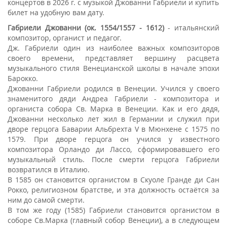
концертов в 2026 г. с музыкой Джованни Габриели и купить
билет на удобную вам дату.
Габриели Джованни (ок. 1554/1557 - 1612)
- итальянский
композитор, органист и педагог.
Дж. Габриели один из наиболее важных композиторов
своего времени, представляет вершину расцвета
музыкального стиля Венецианской школы в начале эпохи
Барокко.
Джованни Габриели родился в Венеции. Учился у своего
знаменитого дяди Андреа Габриели - композитора и
органиста собора Св. Марка в Венеции. Как и его дядя,
Джованни несколько лет жил в Германии и служил при
дворе герцога Баварии Альбрехта V в Мюнхене с 1575 по
1579. При дворе герцога он учился у известного
композитора Орландо ди Лассо, сформировавшего его
музыкальный стиль. После смерти герцога Габриели
возвратился в Италию.
В 1585 он становится органистом в Скуоле Гранде ди Сан
Рокко, религиозном братстве, и эта должность остаётся за
ним до самой смерти.
В том же году (1585) Габриели становится органистом в
соборе Св.Марка (главный собор Венеции), а в следующем