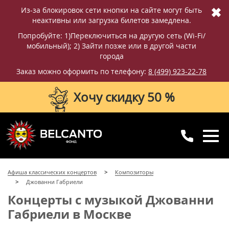
✖
Из-за блокировок сети кнопки на сайте могут быть
неактивны или загрузка билетов замедлена.
Попробуйте: 1)Переключиться на другую сеть (Wi-Fi/
мобильный); 2) Зайти позже или в другой части
города
Заказ можно оформить по телефону:
8 (499) 923-22-78
Хочу скидку 50 %
8 (499) 923-22-78
8 (800) 770-09-71
Афиша классических концертов
Композиторы
для регионов
с 10:00 до 20:00
Джованни Габриели
Концерты с музыкой Джованни
Габриели в Москве