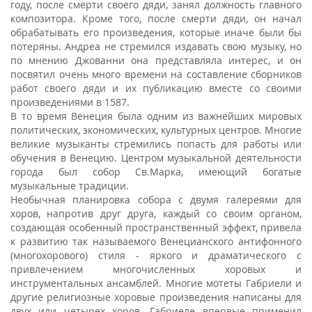
году, после смерти своего дяди, занял должность главного
композитора. Кроме того, после смерти дяди, он начал
обрабатывать его произведения, которые иначе были бы
потеряны. Андреа не стремился издавать свою музыку, но
по мнению Джованни она представляла интерес, и он
посвятил очень много времени на составление сборников
работ своего дяди и их публикацию вместе со своими
произведениями в 1587.
В то время Венеция была одним из важнейших мировых
политических, экономических, культурных центров. Многие
великие музыканты стремились попасть для работы или
обучения в Венецию. Центром музыкальной деятельности
города был собор Св.Марка, имеющий богатые
музыкальные традиции.
Необычная планировка собора с двумя галереями для
хоров, напротив друг друга, каждый со своим органом,
создающая особенный пространственный эффект, привела
к развитию так называемого Венецианского антифонного
(многохорового) стиля - яркого и драматического с
привлечением многочисленных хоровых и
инструментальных ансамблей. Многие мотеты Габриели и
другие религиозные хоровые произведения написаны для
двух или четырех хоров. Габриеле впервые применил