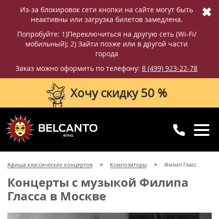
✖
Из-за блокировок сети кнопки на сайте могут быть
неактивны или загрузка билетов замедлена.
Попробуйте: 1)Переключиться на другую сеть (Wi-Fi/
мобильный); 2) Зайти позже или в другой части
города
Заказ можно оформить по телефону:
8 (499) 923-22-78
Хочу скидку 50 %
8 (499) 923-22-78
8 (800) 770-09-71
Афиша классических концертов
Композиторы
Филип Гласс
для регионов
с 10:00 до 20:00
Концерты с музыкой Филипа
Гласса в Москве