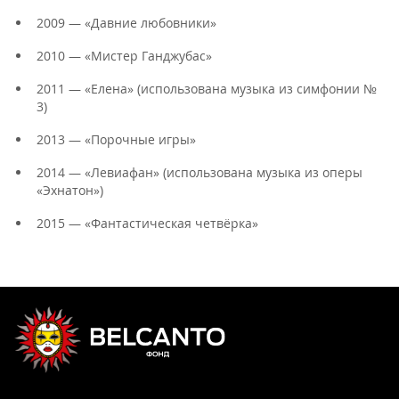
2009 — «Давние любовники»
2010 — «Мистер Ганджубас»
2011 — «Елена» (использована музыка из симфонии №
3)
2013 — «Порочные игры»
2014 — «Левиафан» (использована музыка из оперы
«Эхнатон»)
2015 — «Фантастическая четвёрка»