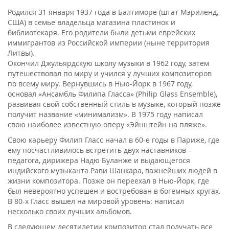
Родился 31 января 1937 года в Балтиморе (штат Мэриленд,
США) в семье владельца магазина пластинок и
библиотекаря. Его родители были детьми еврейских
иммигрантов из Российской империи (ныне территория
Литвы).
Окончил Джульярдскую школу музыки в 1962 году, затем
путешествовал по миру и учился у лучших композиторов
по всему миру. Вернувшись в Нью-Йорк в 1967 году,
основал «Ансамбль Филипа Гласса» (Philip Glass Ensemble),
развивая свой собственный стиль в музыке, который позже
получит название «минимализм». В 1975 году написал
свою наиболее известную оперу «Эйнштейн на пляже».
Свою карьеру Филип Гласс начал в 60-е годы в Париже, где
ему посчастливилось встретить двух наставников –
педагога, дирижера Надю Буланже и выдающегося
индийского музыканта Рави Шанкара, важнейших людей в
жизни композитора. Позже он переехал в Нью-Йорк, где
был невероятно успешен и востребован в богемных кругах.
В 80-х Гласс вышел на мировой уровень: написал
несколько своих лучших альбомов.
В следующем десятилетии композитор стал получать все