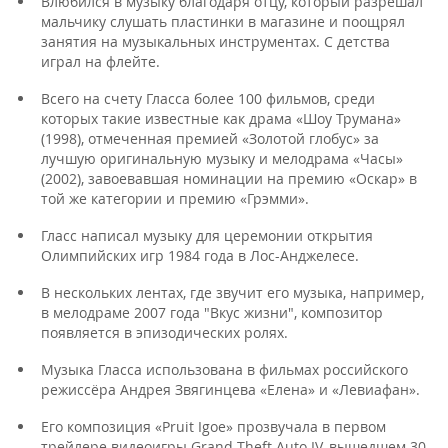
Влюбился в музыку благодаря отцу, который разрешал
мальчику слушать пластинки в магазине и поощрял
занятия на музыкальных инструментах. С детства
играл на флейте.
Всего на счету Гласса более 100 фильмов, среди
которых такие известные как драма «Шоу Трумана»
(1998), отмеченная премией «Золотой глобус» за
лучшую оригинальную музыку и мелодрама «Часы»
(2002), завоевавшая номинации на премию «Оскар» в
той же категории и премию «Грэмми».
Гласс написал музыку для церемонии открытия
Олимпийских игр 1984 года в Лос-Анджелесе.
В нескольких лентах, где звучит его музыка, например,
в мелодраме 2007 года "Вкус жизни", композитор
появляется в эпизодических ролях.
Музыка Гласса использована в фильмах российского
режиссёра Андрея Звягинцева «Елена» и «Левиафан».
Его композиция «Pruit Igoe» прозвучала в первом
трейлере видеоигры Grand Theft Auto IV, вышедшем 30