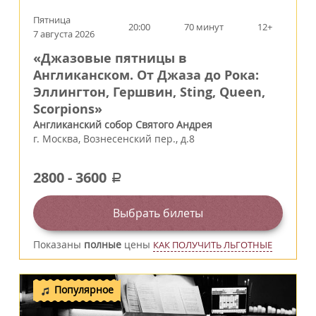
Пятница
20:00
70 минут
12+
7 августа 2026
«Джазовые пятницы в
Англиканском. От Джаза до Рока:
Эллингтон, Гершвин, Sting, Queen,
Scorpions»
Англиканский собор Святого Андрея
г.
Москва
,
Вознесенский пер., д.8
2800
-
3600
a
Выбрать билеты
Показаны
полные
цены
КАК ПОЛУЧИТЬ ЛЬГОТНЫЕ
Популярное