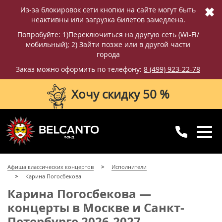
✖
Из-за блокировок сети кнопки на сайте могут быть
неактивны или загрузка билетов замедлена.
Попробуйте: 1)Переключиться на другую сеть (Wi-Fi/
мобильный); 2) Зайти позже или в другой части
города
Заказ можно оформить по телефону:
8 (499) 923-22-78
Хочу скидку 50 %
8 (499) 923-22-78
8 (800) 770-09-71
Афиша классических концертов
Исполнители
для регионов
с 10:00 до 20:00
Карина Погосбекова
Карина Погосбекова —
концерты в Москве и Санкт-
Петербурге 2026-2027