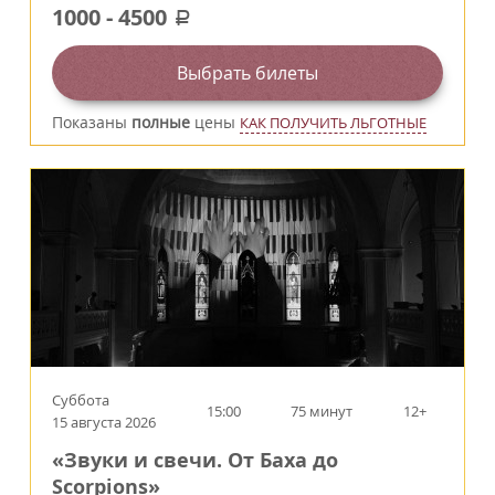
1000
-
4500
a
Выбрать билеты
Показаны
полные
цены
КАК ПОЛУЧИТЬ ЛЬГОТНЫЕ
Суббота
15:00
75 минут
12+
15 августа 2026
«Звуки и свечи. От Баха до
Scorpions»