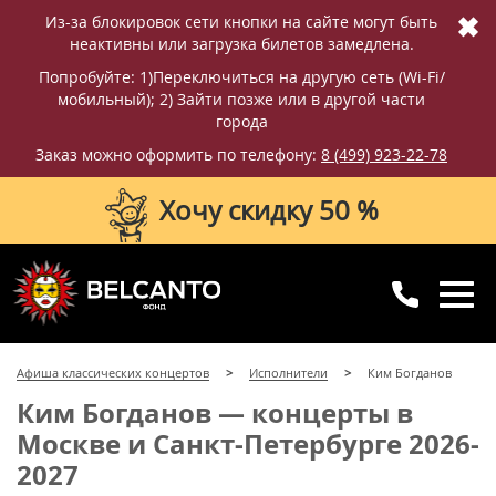
✖
Из-за блокировок сети кнопки на сайте могут быть
неактивны или загрузка билетов замедлена.
Попробуйте: 1)Переключиться на другую сеть (Wi-Fi/
мобильный); 2) Зайти позже или в другой части
города
Заказ можно оформить по телефону:
8 (499) 923-22-78
Хочу скидку 50 %
8 (499) 923-22-78
8 (800) 770-09-71
Афиша классических концертов
Исполнители
Ким Богданов
для регионов
с 10:00 до 20:00
Ким Богданов — концерты в
Москве и Санкт-Петербурге 2026-
2027