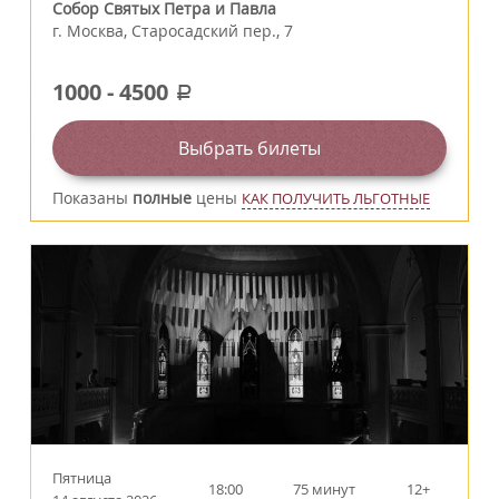
Собор Святых Петра и Павла
г.
Москва
,
Старосадский пер., 7
1000
-
4500
a
Выбрать билеты
Показаны
полные
цены
КАК ПОЛУЧИТЬ ЛЬГОТНЫЕ
Пятница
18:00
75 минут
12+