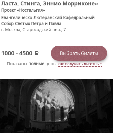
Ласта, Стинга, Эннио Морриконе»
Проект «Ностальгия»
Евангелическо-Лютеранский Кафедральный
Собор Святых Петра и Павла
г.
Москва
,
Старосадский пер., 7
1000
-
4500
Выбрать билеты
a
Показаны
полные
цены
как получить льготные