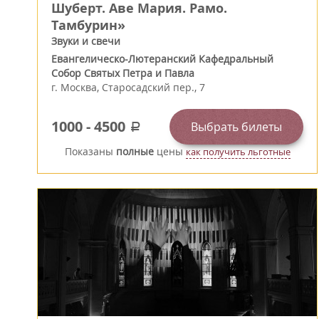
Шуберт. Аве Мария. Рамо.
Тамбурин»
Звуки и свечи
Евангелическо-Лютеранский Кафедральный
Собор Святых Петра и Павла
г.
Москва
,
Старосадский пер., 7
1000
-
4500
Выбрать билеты
a
Показаны
полные
цены
как получить льготные