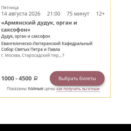
Пятница
14 августа 2026
21:00
75 минут
12+
«Армянский дудук, орган и
саксофон»
Дудук, орган и саксофон
Евангелическо-Лютеранский Кафедральный
Собор Святых Петра и Павла
г.
Москва
,
Старосадский пер., 7
1000
-
4500
Выбрать билеты
a
Показаны
полные
цены
как получить льготные