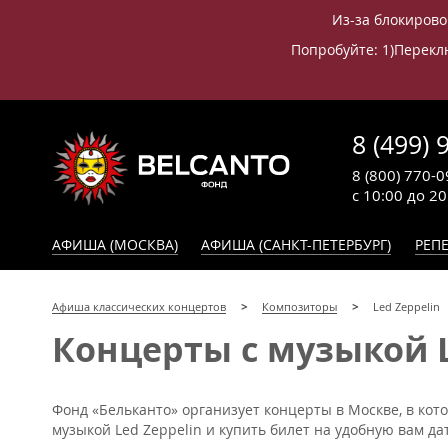
Из-за блокирово
Попробуйте: 1)Переклю
8 (499) 
8 (800) 770-0
с 10:00 до 2
АФИША (МОСКВА)
АФИША (САНКТ-ПЕТЕРБУРГ)
РЕПЕ
Афиша классических концертов
Композиторы
Led Zeppelin
Концерты с музыкой L
Фонд «Бельканто» организует концерты в Москве, в кото
музыкой Led Zeppelin и купить билет на удобную вам дат