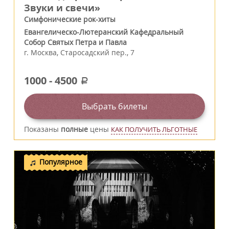
Звуки и свечи»
Симфонические рок-хиты
Евангелическо-Лютеранский Кафедральный
Собор Святых Петра и Павла
г.
Москва
,
Старосадский пер., 7
1000
-
4500
a
Выбрать билеты
Показаны
полные
цены
КАК ПОЛУЧИТЬ ЛЬГОТНЫЕ
Популярное