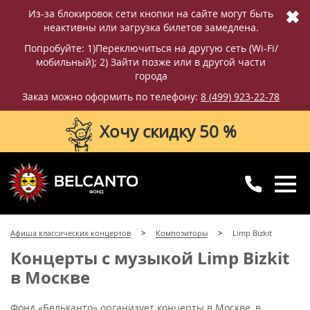
✖
Из-за блокировок сети кнопки на сайте могут быть
неактивны или загрузка билетов замедлена.
Попробуйте: 1)Переключиться на другую сеть (Wi-Fi/
мобильный); 2) Зайти позже или в другой части
города
Заказ можно оформить по телефону:
8 (499) 923-22-78
Хочу скидку 50 %
8 (499) 923-22-78
8 (800) 770-09-71
Афиша классических концертов
Композиторы
Limp Bizkit
для регионов
с 10:00 до 20:00
Концерты с музыкой Limp Bizkit
в Москве
Фонд «Бельканто» организует концерты в Москве, в