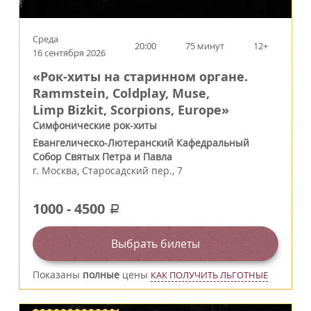
Среда
20:00
75 минут
12+
16 сентября 2026
«Рок-хиты на старинном органе.
Rammstein, Coldplay, Muse,
Limp Bizkit, Scorpions, Europe»
Симфонические рок-хиты
Евангелическо-Лютеранский Кафедральный
Собор Святых Петра и Павла
г.
Москва
,
Старосадский пер., 7
1000
-
4500
a
Выбрать билеты
Показаны
полные
цены
КАК ПОЛУЧИТЬ ЛЬГОТНЫЕ