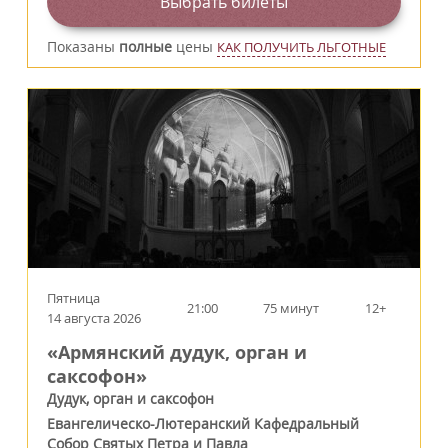
Выбрать билеты
Показаны
полные
цены
КАК ПОЛУЧИТЬ ЛЬГОТНЫЕ
Пятница
21:00
75 минут
12+
14 августа 2026
«Армянский дудук, орган и
саксофон»
Дудук, орган и саксофон
Евангелическо-Лютеранский Кафедральный
Собор Святых Петра и Павла