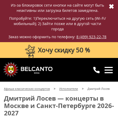
✖
Из-за блокировок сети кнопки на сайте могут быть
неактивны или загрузка билетов замедлена.
Попробуйте: 1)Переключиться на другую сеть (Wi-Fi/
мобильный); 2) Зайти позже или в другой части
города
Заказ можно оформить по телефону:
8 (499) 923-22-78
Хочу скидку 50 %
8 (499) 923-22-78
8 (800) 770-09-71
Афиша классических концертов
Исполнители
Дмитрий Лосев
для регионов
с 10:00 до 20:00
Дмитрий Лосев — концерты в
Москве и Санкт-Петербурге 2026-
2027