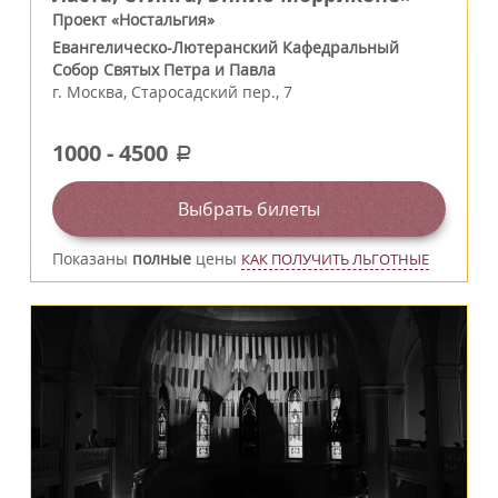
Проект «Ностальгия»
Евангелическо-Лютеранский Кафедральный
Собор Святых Петра и Павла
г.
Москва
,
Старосадский пер., 7
1000
-
4500
a
Выбрать билеты
Показаны
полные
цены
КАК ПОЛУЧИТЬ ЛЬГОТНЫЕ