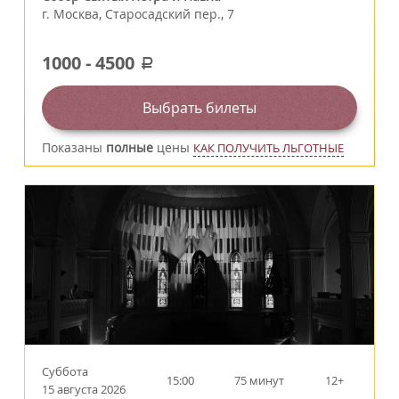
г.
Москва
,
Старосадский пер., 7
1000
-
4500
a
Выбрать билеты
Показаны
полные
цены
КАК ПОЛУЧИТЬ ЛЬГОТНЫЕ
Суббота
15:00
75 минут
12+
15 августа 2026