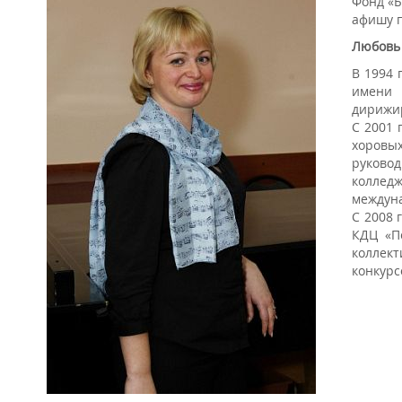
Фонд «Б
афишу п
Любовь
В 1994 
имени 
дирижир
С 2001 
хоровых
руково
коллед
междуна
С 2008 
КДЦ «П
коллект
конкурс