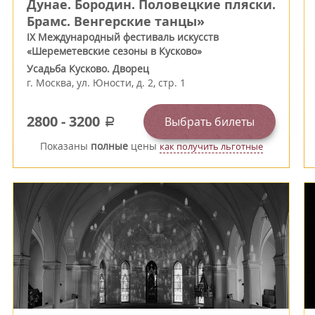
Дунае. Бородин. Половецкие пляски.
Брамс. Венгерские танцы»
IX Международный фестиваль искусств
«Шереметевские сезоны в Кусково»
Усадьба Кусково. Дворец
г.
Москва
,
ул. Юности, д. 2, стр. 1
2800
-
3200
Выбрать билеты
a
Показаны
полные
цены
как получить льготные