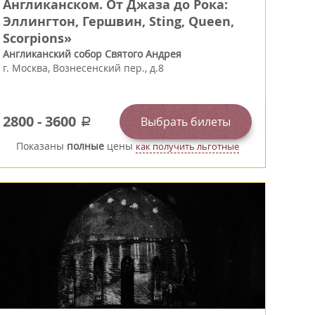
Англиканском. От Джаза до Рока:
Эллингтон, Гершвин, Sting, Queen,
Scorpions»
Англиканский собор Святого Андрея
г.
Москва
,
Вознесенский пер., д.8
2800
-
3600
Выбрать билеты
a
Показаны
полные
цены
как получить льготные