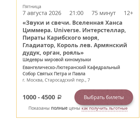
Пятница
7 августа 2026
21:00
75 минут
12+
«Звуки и свечи. Вселенная Ханса
Циммера. Universe. Интерстеллар,
Пираты Карибского моря,
Гладиатор, Король лев. Армянский
дудук, орган, рояль»
Шедевры мировой киномузыки
Евангелическо-Лютеранский Кафедральный
Собор Святых Петра и Павла
г.
Москва
,
Старосадский пер., 7
1000
-
4500
Выбрать билеты
a
Показаны
полные
цены
как получить льготные