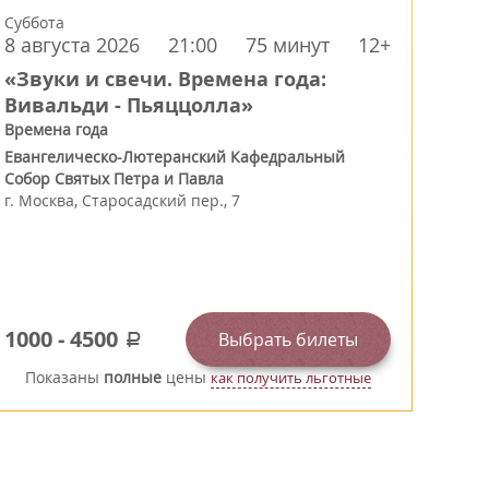
Суббота
8 августа 2026
21:00
75 минут
12+
«Звуки и свечи. Времена года:
Вивальди - Пьяццолла»
Времена года
Евангелическо-Лютеранский Кафедральный
Собор Святых Петра и Павла
г.
Москва
,
Старосадский пер., 7
1000
-
4500
Выбрать билеты
a
Показаны
полные
цены
как получить льготные