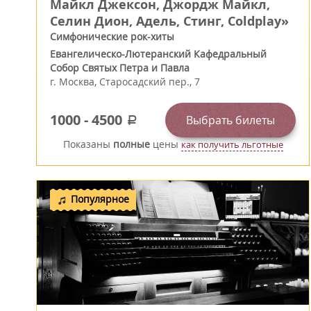
Майкл Джексон, Джордж Майкл,
Селин Дион, Адель, Стинг, Coldplay»
Симфонические рок-хиты
Евангелическо-Лютеранский Кафедральный
Собор Святых Петра и Павла
г.
Москва
,
Старосадский пер., 7
1000
-
4500
Выбрать билеты
a
Показаны
полные
цены
как получить льготные
Популярное