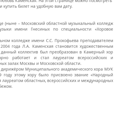
 Любовь Каменская. На этой странице можно посмотреть
 купить билет на удобную вам дату.
ище (ныне – Московский областной музыкальный колледж
музыки имени Гнесиных по специальности «Хоровое
альном колледже имени С.С. Прокофьева преподавателем
2004 года Л.А. Каменская становится художественным
у данный коллектив был преобразован в Камерный хор
ворно работает и стал лауреатом всероссийских и
ых залах Москвы и Московской области.
 и дирижёром Муниципального академического хора МУК
9 году этому хору было присвоено звание «Народный
я лауреатом областных, всероссийских и международных
бежом.