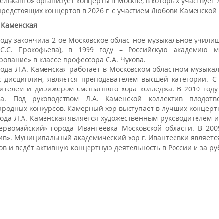
ельканто» организует концерты в Москве, в которых участвует
редстоящих концертов в 2026 г. с участием Любови Каменской и
 Каменская
году закончила 2-ое Московское областное музыкальное учил
С.С. Прокофьева), в 1999 году – Российскую академию 
ование» в классе профессора С.А. Чукова.
года Л.А. Каменская работает в Московском областном музык
 дисциплин, является преподавателем высшей категории. С 
дителем и дирижёром смешанного хора колледжа. В 2010 год
жа. Под руководством Л.А. Каменской коллектив плодот
родных конкурсов. Камерный хор выступает в лучших концертн
года Л.А. Каменская является художественным руководителем
ервомайский» города Ивантеевка Московской области. В 200
ив». Муниципальный академический хор г. Ивантеевки являетс
ов и ведёт активную концертную деятельность в России и за ру