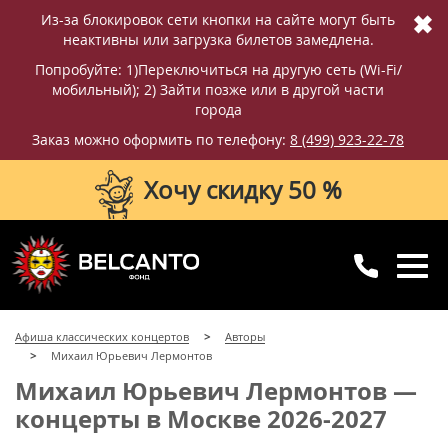
✖
Из-за блокировок сети кнопки на сайте могут быть
неактивны или загрузка билетов замедлена.
Попробуйте: 1)Переключиться на другую сеть (Wi-Fi/
мобильный); 2) Зайти позже или в другой части
города
Заказ можно оформить по телефону:
8 (499) 923-22-78
Хочу скидку 50 %
8 (499) 923-22-78
8 (800) 770-09-71
Афиша классических концертов
Авторы
для регионов
с 10:00 до 20:00
Михаил Юрьевич Лермонтов
Михаил Юрьевич Лермонтов —
концерты в Москве 2026-2027